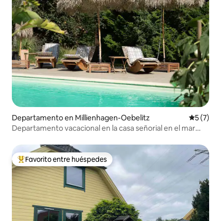
Departamento en Millienhagen-Oebelitz
Calificac
5 (7)
Departamento vacacional en la casa señorial en el mar
Báltico
Favorito entre huéspedes
De los mejores en Favorito entre huéspedes