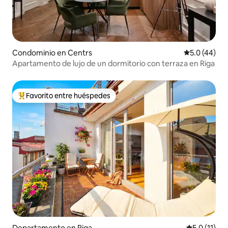
Condominio en Centrs
Calificación
5.0 (44)
Apartamento de lujo de un dormitorio con terraza en Riga
Favorito entre huéspedes
De los mejores en Favorito entre huéspedes
Departamento en Riga
Calificación
5.0 (11)