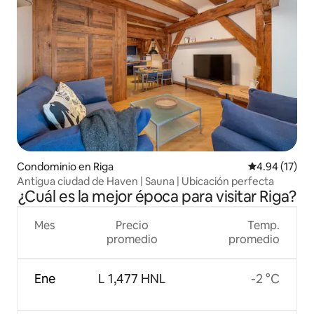
Condominio en Riga
Calificación 
4.94 (17)
Antigua ciudad de Haven | Sauna | Ubicación perfecta
¿Cuál es la mejor época para visitar Riga?
Mes
Precio
Temp.
promedio
promedio
Ene
L 1,477 HNL
-2 °C