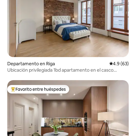
Departamento en Riga
Calificación
4.9 (63)
Ubicación privilegiada 1bd apartamento en el casco
antiguo
Favorito entre huéspedes
De los mejores en Favorito entre huéspedes