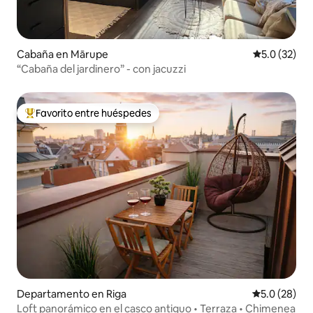
Cabaña en Mārupe
Calificación
5.0 (32)
“Cabaña del jardinero” - con jacuzzi
Favorito entre huéspedes
De los mejores en Favorito entre huéspedes
Departamento en Riga
Calificación
5.0 (28)
Loft panorámico en el casco antiguo • Terraza • Chimenea