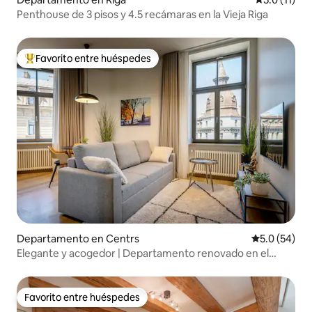
Penthouse de 3 pisos y 4.5 recámaras en la Vieja Riga
Favorito entre huéspedes
De los mejores en Favorito entre huéspedes
Departamento en Centrs
Calificación
5.0 (54)
Elegante y acogedor | Departamento renovado en el
centro de Riga
Favorito entre huéspedes
Favorito entre huéspedes