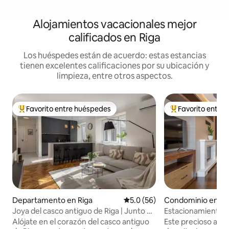
Alojamientos vacacionales mejor
calificados en Riga
Los huéspedes están de acuerdo: estas estancias
tienen excelentes calificaciones por su ubicación y
limpieza, entre otros aspectos.
Favorito entre huéspedes
Favorito entre
De los mejores en Favorito entre huéspedes
De los mejores en
Departamento en Riga
Calificación promedio: 5.0 de 
5.0 (56)
Condominio en Ri
Joya del casco antiguo de Riga | Junto a
Estacionamiento s
la iglesia de San Pedro | Aire
de los huéspedes |
Alójate en el corazón del casco antiguo
Este precioso apa