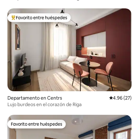
Favorito entre huéspedes
De los mejores en Favorito entre huéspedes
Departamento en Centrs
Calificación p
4.96 (27)
Lujo burdeos en el corazón de Riga
Favorito entre huéspedes
Favorito entre huéspedes