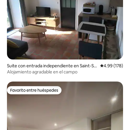
Suite con entrada independiente en Saint-Sy
Calificación pr
4.99 (178)
mphorien
Alojamiento agradable en el campo
Favorito entre huéspedes
Favorito entre huéspedes