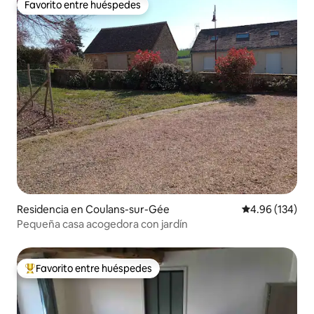
Favorito entre huéspedes
Favorito entre huéspedes
Residencia en Coulans-sur-Gée
Calificación pr
4.96 (134)
Pequeña casa acogedora con jardín
Favorito entre huéspedes
De los mejores en Favorito entre huéspedes