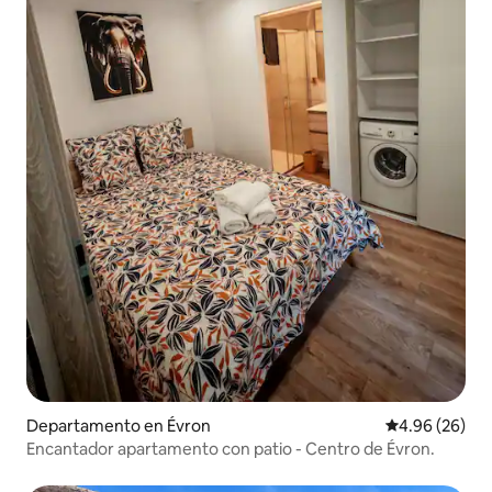
Departamento en Évron
Calificación p
4.96 (26)
Encantador apartamento con patio - Centro de Évron.