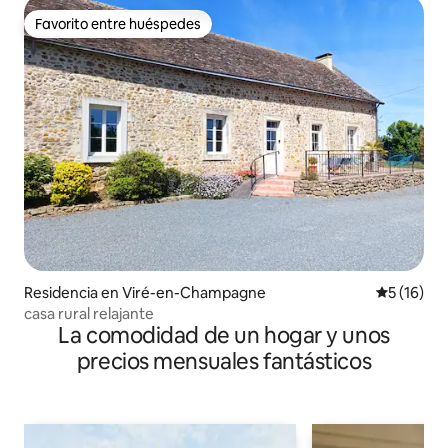
Favorito entre huéspedes
Favorito entre huéspedes
Residencia en Viré-en-Champagne
Calificaci
5 (16)
casa rural relajante
La comodidad de un hogar y unos
precios mensuales fantásticos