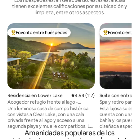
Los huéspedes están de acuerdo: estas estancias
tienen excelentes calificaciones por su ubicación y
limpieza, entre otros aspectos.
Favorito entre huéspedes
Favorito entre
De los mejores en Favorito entre huéspedes
De los mejores en
Residencia en Lower Lake
Calificación promedio: 4.94 de 5
4.94 (117)
Suite con entrada
ente en Oakland
Acogedor refugio frente al lago -
Spa y retiro para p
Senderos privados y playa
puentes y aparcam
Una luminosa casa de campo histórica
Esta lujosa suite 
con vistas a Clear Lake, con una cala
cuenta con una her
privada frente al lago y acceso a una
bahía y los puent
segunda playa y muelle compartidos. Las
diseñada especial
Amenidades populares de los
vistas panorámicas, los senderos
escapada romántic
privados y las generosas áreas de
persona que neces