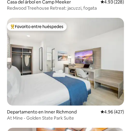
Casa del árbol en Camp Meeker
Calificación pr
4.93 (228)
Redwood Treehouse Retreat: jacuzzi, fogata
Favorito entre huéspedes
De los mejores en Favorito entre huéspedes
Departamento en Inner Richmond
Calificación pr
4.96 (427)
At Mine - Golden State Park Suite