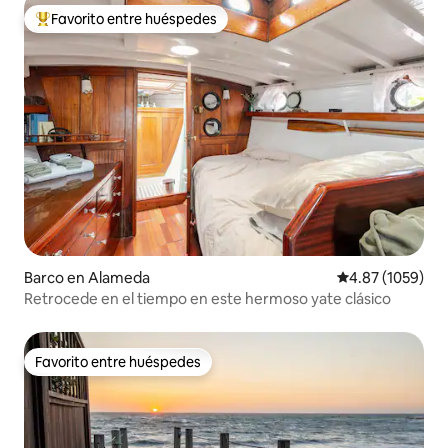
Favorito entre huéspedes
De los mejores en Favorito entre huéspedes
Barco en Alameda
Calificación pro
4.87 (1059)
Retrocede en el tiempo en este hermoso yate clásico
Favorito entre huéspedes
Favorito entre huéspedes