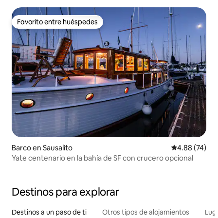
Favorito entre huéspedes
Favorito entre huéspedes
Barco en Sausalito
Calificación p
4.88 (74)
Yate centenario en la bahía de SF con crucero opcional
Destinos para explorar
Destinos a un paso de ti
Otros tipos de alojamientos
Lug