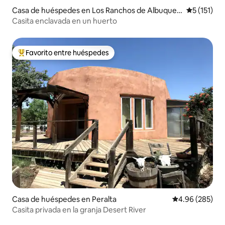
Casa de huéspedes en Los Ranchos de Albuquer
Calificació
5 (151)
que
Casita enclavada en un huerto
Favorito entre huéspedes
De los mejores en Favorito entre huéspedes
Casa de huéspedes en Peralta
Calificación pr
4.96 (285)
Casita privada en la granja Desert River