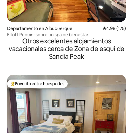
Departamento en Albuquerque
Calificación p
4.98 (175)
El loft Pequîn: sobre un spa de bienestar
Otros excelentes alojamientos
vacacionales cerca de Zona de esquí de
Sandia Peak
Favorito entre huéspedes
De los mejores en Favorito entre huéspedes