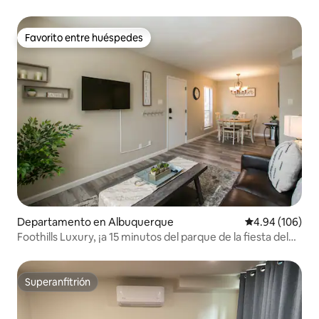
Favorito entre huéspedes
Favorito entre huéspedes
Departamento en Albuquerque
Calificación pr
4.94 (106)
Foothills Luxury, ¡a 15 minutos del parque de la fiesta del
globo!
Superanfitrión
Superanfitrión