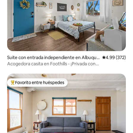
Suite con entrada independiente en Albuque
Calificación pr
4.99 (372)
rque
Acogedora casita en Foothills - ¡Privada con
estacionamiento seguro!
Favorito entre huéspedes
De los mejores en Favorito entre huéspedes