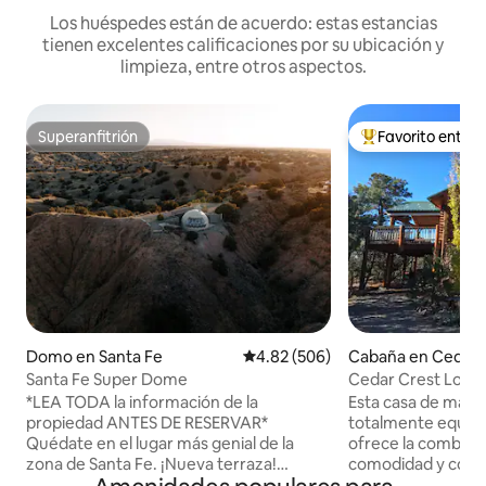
Los huéspedes están de acuerdo: estas estancias
tienen excelentes calificaciones por su ubicación y
limpieza, entre otros aspectos.
Superanfitrión
Favorito entre
Superanfitrión
De los mejores en
Domo en Santa Fe
Calificación promedio: 4.82 de 5
4.82 (506)
Cabaña en Cedar 
Santa Fe Super Dome
Cedar Crest Lodg
*LEA TODA la información de la
Esta casa de made
propiedad ANTES DE RESERVAR*
totalmente equipa
Quédate en el lugar más genial de la
ofrece la combina
zona de Santa Fe. ¡Nueva terraza!
comodidad y conv
Cúpula de glamping en 8 acres privados
Albuquerque, Sant