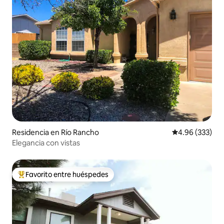
Residencia en Río Rancho
Calificación pr
4.96 (333)
Elegancia con vistas
Favorito entre huéspedes
De los mejores en Favorito entre huéspedes