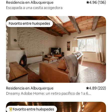
Residencia en Albuquerque
Calificación pr
4.96 (136)
Escapada a una casita acogedora
Favorito entre huéspedes
Favorito entre huéspedes
Residencia en Albuquerque
Calificación pr
4.89 (222)
Dreamy Adobe Home: un retiro pacífico de 1 a 6
huéspedes
Favorito entre huéspedes
De los mejores en Favorito entre huéspedes