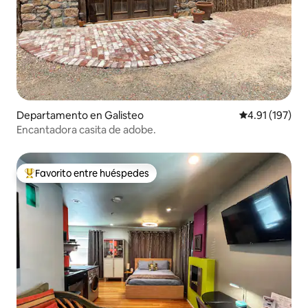
Departamento en Galisteo
Calificación p
4.91 (197)
Encantadora casita de adobe.
Favorito entre huéspedes
De los mejores en Favorito entre huéspedes