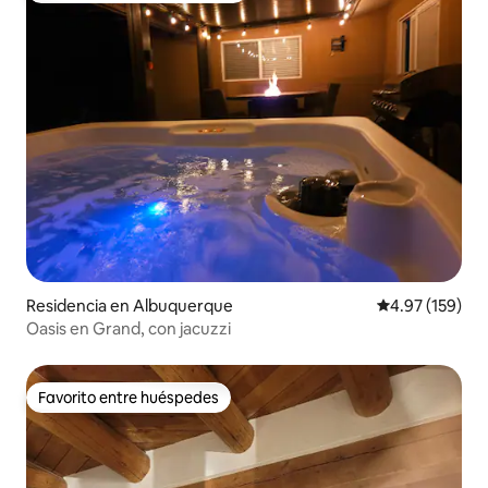
Residencia en Albuquerque
Calificación p
4.97 (159)
Oasis en Grand, con jacuzzi
Favorito entre huéspedes
Favorito entre huéspedes