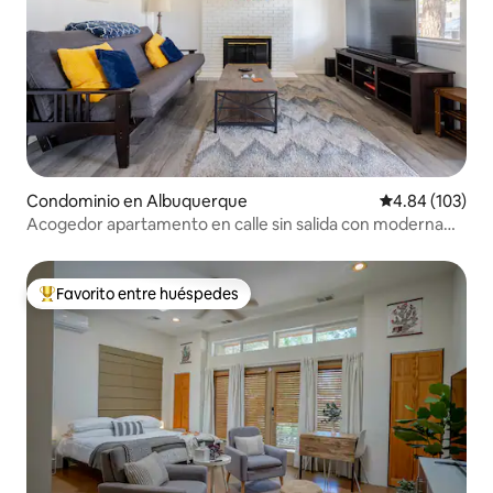
Condominio en Albuquerque
Calificación pr
4.84 (103)
Acogedor apartamento en calle sin salida con moderna
oficina en casa
Favorito entre huéspedes
De los mejores en Favorito entre huéspedes