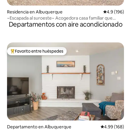
Residencia en Albuquerque
Calificación 
4.9 (196)
~Escapada al suroeste~ Acogedora casa familiar que
Departamentos con aire acondicionado
admite mascotas
Favorito entre huéspedes
De los mejores en Favorito entre huéspedes
Departamento en Albuquerque
Calificación pr
4.99 (168)