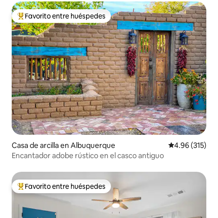
Favorito entre huéspedes
De los mejores en Favorito entre huéspedes
Casa de arcilla en Albuquerque
Calificación p
4.96 (315)
Encantador adobe rústico en el casco antiguo
Favorito entre huéspedes
De los mejores en Favorito entre huéspedes