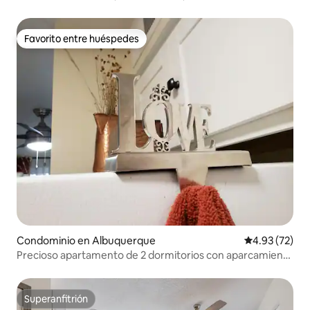
Favorito entre huéspedes
Favorito entre huéspedes
Condominio en Albuquerque
Calificación 
4.93 (72)
Precioso apartamento de 2 dormitorios con aparcamiento
gratuito en las instalaciones.
Superanfitrión
Superanfitrión