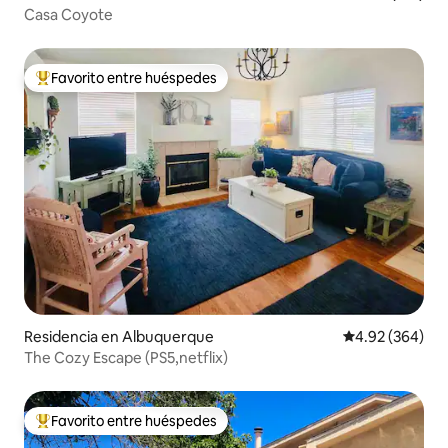
Casa Coyote
Favorito entre huéspedes
De los mejores en Favorito entre huéspedes
Residencia en Albuquerque
Calificación pr
4.92 (364)
The Cozy Escape (PS5,netflix)
Favorito entre huéspedes
De los mejores en Favorito entre huéspedes