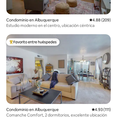
Condominio en Albuquerque
Calificación pr
4.88 (209)
Estudio moderno en el centro, ubicación céntrica
Favorito entre huéspedes
De los mejores en Favorito entre huéspedes
Condominio en Albuquerque
Calificación p
4.93 (111)
Comanche Comfort, 2 dormitorios, excelente ubicación