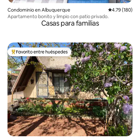
Condominio en Albuquerque
Calificación p
4.79 (180)
Apartamento bonito y limpio con patio privado.
Casas para familias
Favorito entre huéspedes
De los mejores en Favorito entre huéspedes