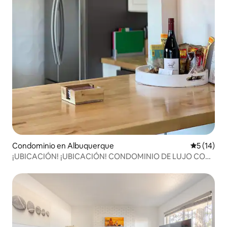
Condominio en Albuquerque
Calificaci
5 (14)
¡UBICACIÓN! ¡UBICACIÓN! CONDOMINIO DE LUJO CON
JARDÍN EN EL CENTRO DE LA CIUDAD