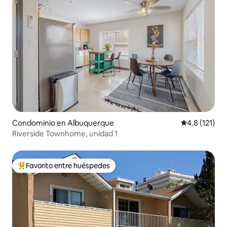
Condominio en Albuquerque
Calificación 
4.8 (121)
Riverside Townhome, unidad 1
Favorito entre huéspedes
De los mejores en Favorito entre huéspedes