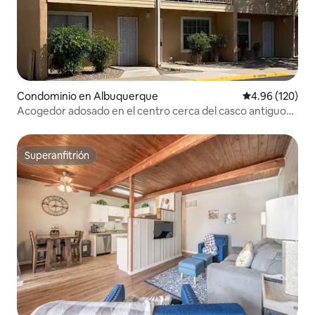
Condominio en Albuquerque
Calificación pr
4.96 (120)
Acogedor adosado en el centro cerca del casco antiguo
histórico
Superanfitrión
Superanfitrión