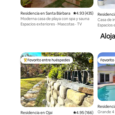
Residencia en Santa Bárbara
Calificación promedio: 
4.93 (435)
Residenci
Moderna casa de playa con spa y sauna
Casa de in
Espacios exteriores
·
Mascotas
·
TV
Espacios 
Aloj
Favorito entre huéspedes
Favorito
De los mejores en Favorito entre huéspedes
Favorito
Residenci
Grande 4 
Residencia en Ojai
Calificación promedio: 
4.95 (166)