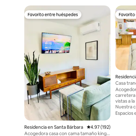
Favorito entre huéspedes
Favorito
Favorito entre huéspedes
Favorito
Residenci
Casa tran
Santa Bár
Acogedora
carretera 
vistas a 
Nuestra c
de fiesta
Espacios 
debido a 
por la no
Residencia en Santa Bárbara
Calificación promedio: 
4.97 (192)
perfecto
Acogedora casa con cama tamaño king
una experiencia