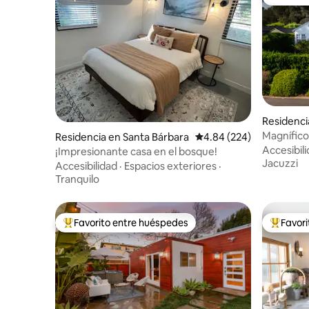
Superanfitrión
Favorito
Residenci
Magnífico
Residencia en Santa Bárbara
Calificación promedio: 
4.84 (224)
Accesibil
¡Impresionante casa en el bosque!
Jacuzzi
Accesibilidad
·
Espacios exteriores
·
Tranquilo
Favorito entre huéspedes
Favor
De los mejores en Favorito entre huéspedes
De los m