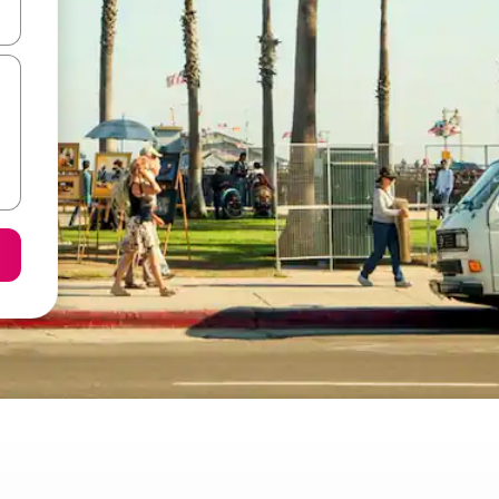
vegar usando las teclas de las flechas hacia arriba y hacia abajo, o b