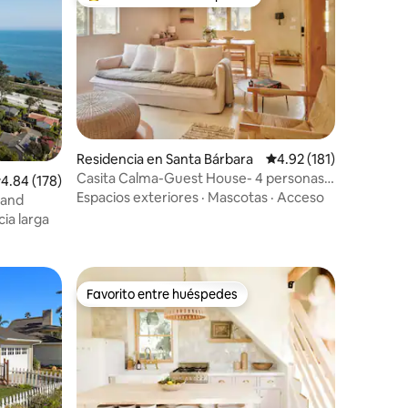
De los mejores en Favorito entre huéspedes
Residencia en Santa Bárbara
Calificación promedio:
4.92 (181)
iones
Casita Calma-Guest House- 4 personas-
alificación promedio: 4.84 de 5; 178 evaluaciones
4.84 (178)
Prime- Lux
Espacios exteriores
·
Mascotas
·
Acceso
land
cia larga
Favorito entre huéspedes
re huéspedes
Favorito entre huéspedes