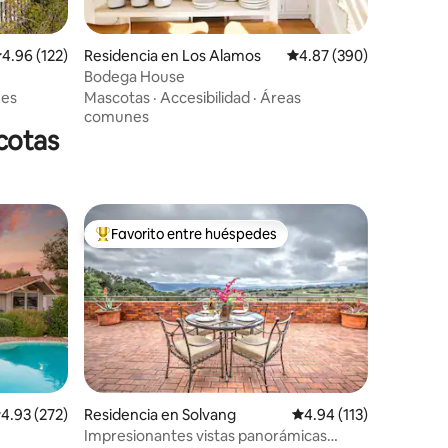
iones
alificación promedio: 4.96 de 5; 122 evaluaciones
4.96 (122)
Residencia en Los Alamos
Calificación promedio: 
4.87 (390)
Bodega House
ues
Mascotas
·
Accesibilidad
·
Áreas
comunes
cotas
Favorito entre huéspedes
re huéspedes
De los mejores en Favorito entre huéspedes
iones
alificación promedio: 4.93 de 5; 272 evaluaciones
4.93 (272)
Residencia en Solvang
Calificación promedio:
4.94 (113)
Impresionantes vistas panorámicas