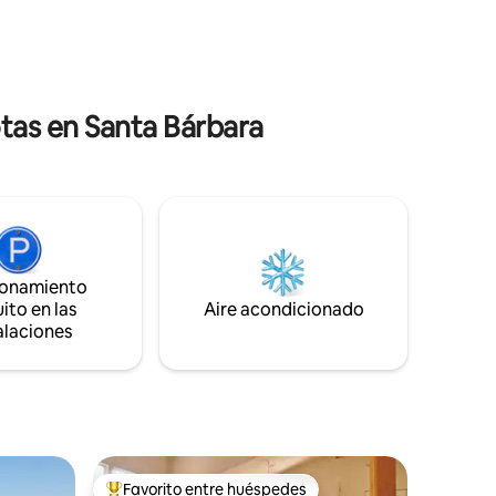
tuado a
íntimo. Piensa en este espacio como un
tas de
vagón salón privado en un tren, tal vez,
bara. Se
¡perfecto para leer! El patio trasero más
or
espacioso es perfecto para compartir
scapada
historias, relajarse y descansar alrededor
tas en Santa Bárbara
de la chimenea y los acogedores sofás.
ionamiento
ito en las
Aire acondicionado
alaciones
Favorito entre huéspedes