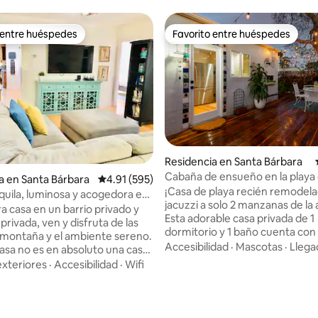
 entre huéspedes
Favorito entre huéspedes
 entre huéspedes
Favorito entre huéspedes
Residencia en Santa Bárbara
Cabaña de ensueño en la playa 
a en Santa Bárbara
Calificación promedio: 4.91 de 5; 595 evaluac
4.91 (595)
sauna ~ A poca distancia de la p
¡Casa de playa recién remodel
quila, luminosa y acogedora en
jacuzzi a solo 2 manzanas de la 
bara
 casa en un barrio privado y
Esta adorable casa privada de 1
privada, ven y disfruta de las
dormitorio y 1 baño cuenta con 
la montaña y el ambiente sereno.
espacios al aire libre con spa y 
Accesibilidad
·
Mascotas
·
Llega
asa no es en absoluto una casa
Situada a solo 0,2 millas (5 minu
, tenemos vecinos cercanos y
exteriores
·
Accesibilidad
·
Wifi
de Leadbetter Beach y Shorelin
la ubicación es muy tranquila
Disfruta de la amplia terraza pr
che. Nuestro alojamiento es
4.97 de 5; 192 evaluaciones
comedor al aire libre, televisor
 para huéspedes que buscan
inteligentes, abundantes como
 serena. Nos encantaría