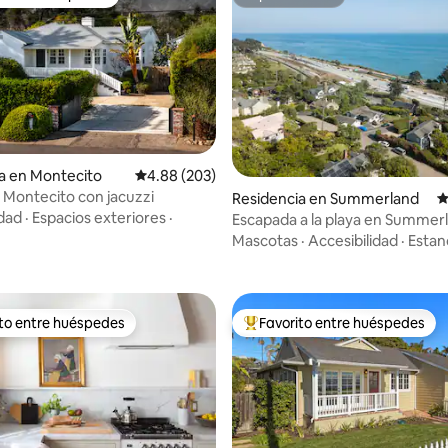
 entre huéspedes
Superanfitrión
a en Montecito
Calificación promedio: 4.88 de 5; 203 evaluac
4.88 (203)
 Montecito con jacuzzi
4.84 de 5; 224 evaluaciones
Residencia en Summerland
C
idad
·
Espacios exteriores
·
Escapada a la playa en Summer
Mascotas
·
Accesibilidad
·
Estan
ito entre huéspedes
Favorito entre huéspedes
ejores en Favorito entre huéspedes
De los mejores en Favorito ent