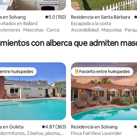
4.93 de 5; 435 evaluaciones
a en Solvang
Calificación promedio: 5.0 de 5; 150 evaluac
5.0 (150)
Residencia en Santa Bárbara
C
vitados en Ballard
Escapada a la costa
exteriores
·
Mascotas
·
Cerca
Accesibilidad
·
Mascotas
·
Parq
amientos con alberca que admiten mas
 entre huéspedes
Favorito entre huéspedes
 entre huéspedes
De los mejores en Favorito ent
a en Goleta
Calificación promedio: 4.87 de 5; 363 evaluac
4.87 (363)
Residencia en Solvang
C
dormitorios, 2 baños, piscina,
Finca FairView Lavender
4.95 de 5; 166 evaluaciones