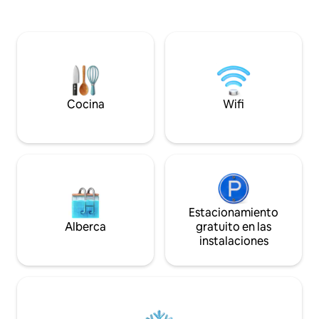
puedas preparar comida con estufa de 2
de la naturaleza 
puestos a gas, nevera, cafetera,
✨ Aire acondiciona
sanduchera, horno tostador, vajilla de 4
de alta velocidad
puestos completa y cubiertos. Cuenta
comunes 📩 Escríbenos para reservar tu
con un comedor pequeño para 4
estadía en el paraí
personas
Cocina
Wifi
Estacionamiento
Alberca
gratuito en las
instalaciones