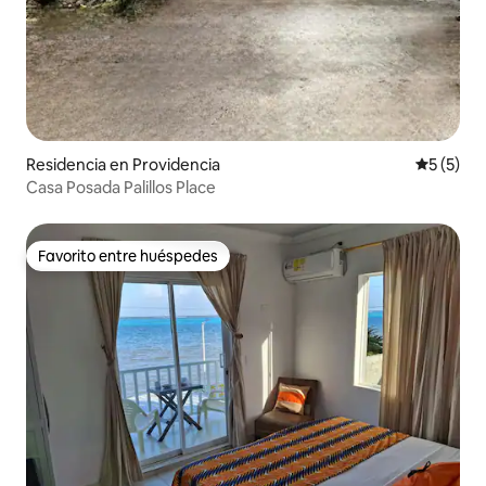
Residencia en Providencia
Calificac
5 (5)
Casa Posada Palillos Place
Favorito entre huéspedes
Favorito entre huéspedes