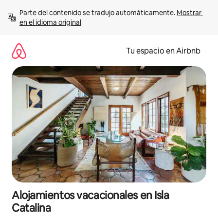
Ir
Parte del contenido se tradujo automáticamente. 
Mostrar 
al
en el idioma original
contenido
Tu espacio en Airbnb
Alojamientos vacacionales en Isla
Catalina