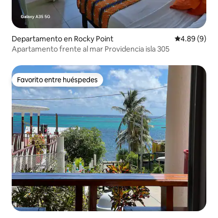
Departamento en Rocky Point
Calificación
4.89 (9)
Apartamento frente al mar Providencia isla 305
Favorito entre huéspedes
Favorito entre huéspedes