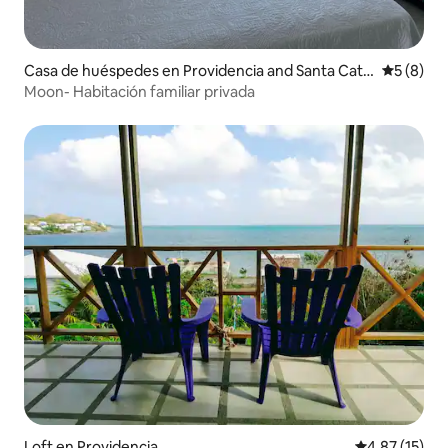
Casa de huéspedes en Providencia and Santa Catal
Calificac
5 (8)
ina Islands
Moon- Habitación familiar privada
Loft en Providencia
Calificación 
4.87 (15)