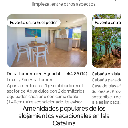
limpieza, entre otros aspectos.
Favorito entre huéspedes
Favorito entre h
Favorito entre huéspedes
Favorito entre h
Departamento en Aguadulc
Calificación promedio: 4.86 de 
4.86 (14)
Cabaña en Isla de 
e
Luxury Eco Apartament
Cabaña para dos f
Povidencia
Apartamento en el 1 piso ubicado en el
Casa de playa fren
sector de Agua dulce con 2 dormitorios
Suroeste, Providencia. 
equipados cada uno con cama doble
sostenible, recuer
(1.40cm), aire acondicionado, televisor y
isla es limitada, di
Amenidades populares de los
closet. Te suministramos sabanas y
manera consciente. ✨ A pasos del m
toallas para uso dentro del lugar. Cuenta
Cama Queen cómod
alojamientos vacacionales en Isla
con 1 baño dentro del apartamento. La
con 2 sillas asole
Catalina
cocina se encuentra equipada para que
Baño privado ✨ D