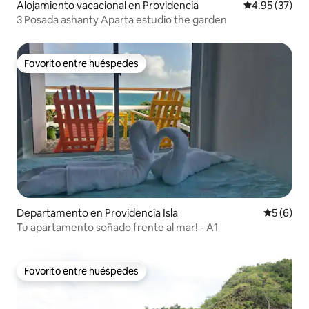
Alojamiento vacacional en Providencia
Calificación 
4.95 (37)
3 Posada ashanty Aparta estudio the garden
Favorito entre huéspedes
Favorito entre huéspedes
Departamento en Providencia Isla
Calificac
5 (6)
Tu apartamento soñado frente al mar! - A1
Favorito entre huéspedes
Favorito entre huéspedes