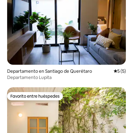
Departamento en Santiago de Querétaro
Calificac
5 (5)
Departamento Lupita
Favorito entre huéspedes
Favorito entre huéspedes