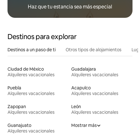
Haz que tu estancia sea más especial
Destinos para explorar
Destinos a un paso de ti
Otros tipos de alojamientos
Lug
Ciudad de México
Guadalajara
Alquileres vacacionales
Alquileres vacacionales
Puebla
Acapulco
Alquileres vacacionales
Alquileres vacacionales
Zapopan
León
Alquileres vacacionales
Alquileres vacacionales
Guanajuato
Mostrar más
Alquileres vacacionales