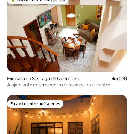
Favorito entre huéspedes
De los mejores en Favorito entre huéspedes
Minicasa en Santiago de Querétaro
Calificaci
5 (29)
Alojamiento entero dentro de casona en el centro
Favorito entre huéspedes
Favorito entre huéspedes