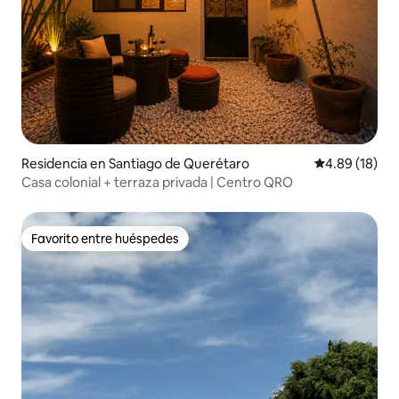
Residencia en Santiago de Querétaro
Calificación 
4.89 (18)
Casa colonial + terraza privada | Centro QRO
Favorito entre huéspedes
Favorito entre huéspedes