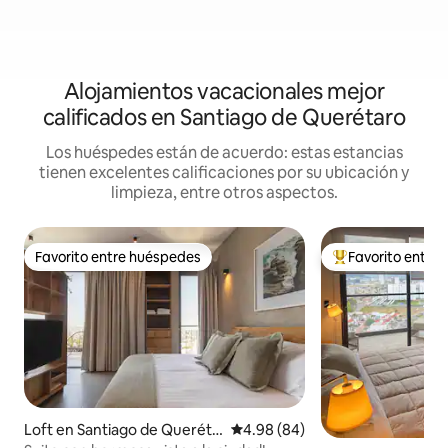
Alojamientos vacacionales mejor
calificados en Santiago de Querétaro
Los huéspedes están de acuerdo: estas estancias
tienen excelentes calificaciones por su ubicación y
limpieza, entre otros aspectos.
Favorito entre huéspedes
Favorito entre
Favorito entre huéspedes
De los mejores en
Loft en Santiago de Queréta
Calificación promedio: 4.98 de 
4.98 (84)