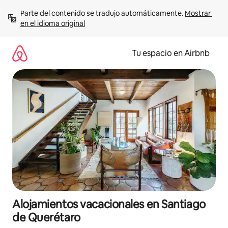
Ir
Parte del contenido se tradujo automáticamente. 
Mostrar 
al
en el idioma original
contenido
Tu espacio en Airbnb
Alojamientos vacacionales en Santiago
de Querétaro