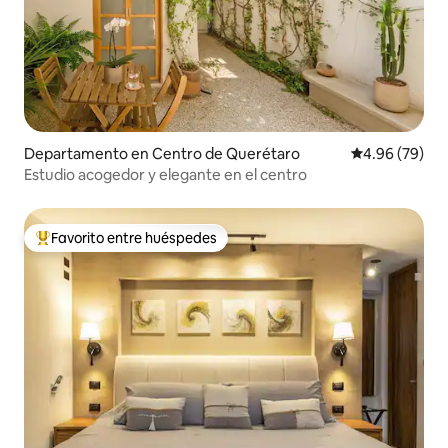
Departamento en Centro de Querétaro
Calificación p
4.96 (79)
Estudio acogedor y elegante en el centro
Favorito entre huéspedes
De los mejores en Favorito entre huéspedes