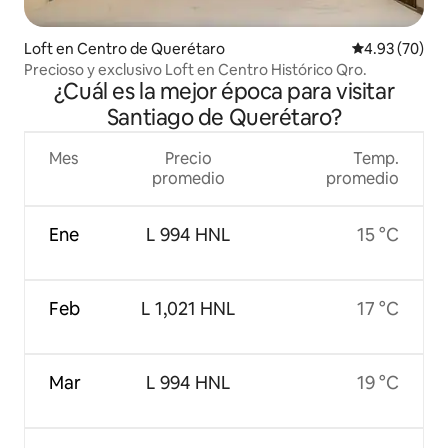
Loft en Centro de Querétaro
Calificación p
4.93 (70)
Precioso y exclusivo Loft en Centro Histórico Qro.
¿Cuál es la mejor época para visitar
Santiago de Querétaro?
Mes
Precio
Temp.
promedio
promedio
Ene
L 994 HNL
15 °C
Feb
L 1,021 HNL
17 °C
Mar
L 994 HNL
19 °C