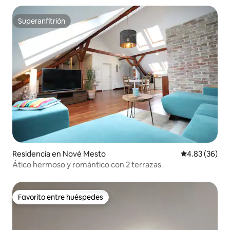
Superanfitrión
Superanfitrión
Residencia en Nové Mesto
Calificación p
4.83 (36)
Ático hermoso y romántico con 2 terrazas
Favorito entre huéspedes
Favorito entre huéspedes