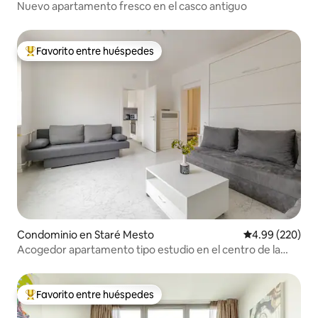
Nuevo apartamento fresco en el casco antiguo
Favorito entre huéspedes
De los mejores en Favorito entre huéspedes
Condominio en Staré Mesto
Calificación pr
4.99 (220)
Acogedor apartamento tipo estudio en el centro de la
ciudad
Favorito entre huéspedes
De los mejores en Favorito entre huéspedes