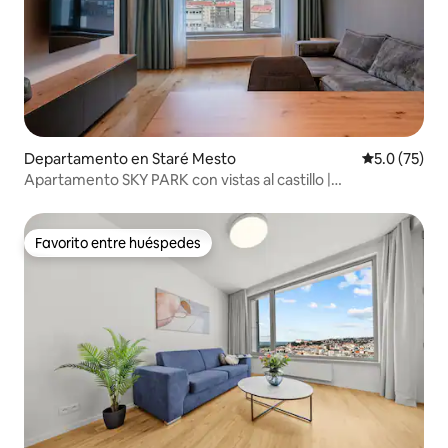
Departamento en Staré Mesto
Calificación
5.0 (75)
Apartamento SKY PARK con vistas al castillo |
Estacionamiento gratuito
Favorito entre huéspedes
Favorito entre huéspedes