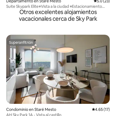
Departamento en Staré Mesto
Calificación
5.0 (23)
Suite Skypark Elite※Vista a la ciudad ※Estacionamiento
Otros excelentes alojamientos
gratuito
vacacionales cerca de Sky Park
Superanfitrión
Superanfitrión
Condominio en Staré Mesto
Calificación 
4.65 (17)
AH Sky Park 1A - Vista al castillo