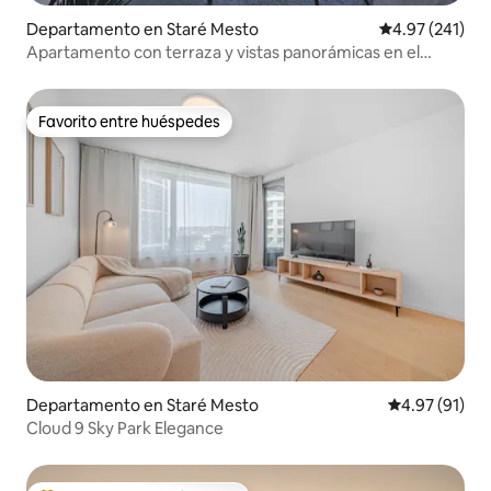
Departamento en Staré Mesto
Calificación p
4.97 (241)
Apartamento con terraza y vistas panorámicas en el
corazón del casco antiguo
Favorito entre huéspedes
Favorito entre huéspedes
Departamento en Staré Mesto
Calificación 
4.97 (91)
Cloud 9 Sky Park Elegance