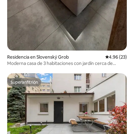
Residencia en Slovenský Grob
Calificación p
4.96 (23)
Moderna casa de 3 habitaciones con jardín cerca de
Bratislava
Superanfitrión
Superanfitrión