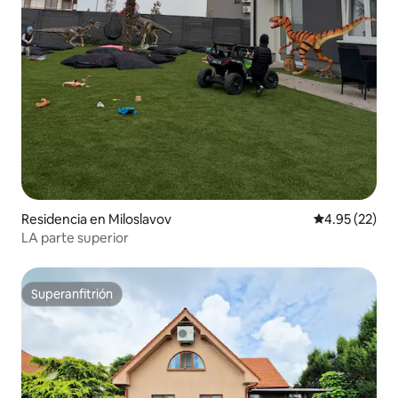
Residencia en Miloslavov
Calificación 
4.95 (22)
LA parte superior
Superanfitrión
Superanfitrión