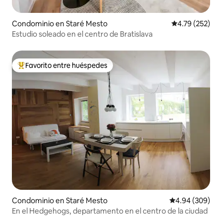
Condominio en Staré Mesto
Calificación p
4.79 (252)
Estudio soleado en el centro de Bratislava
Favorito entre huéspedes
De los mejores en Favorito entre huéspedes
Condominio en Staré Mesto
Calificación pr
4.94 (309)
En el Hedgehogs, departamento en el centro de la ciudad