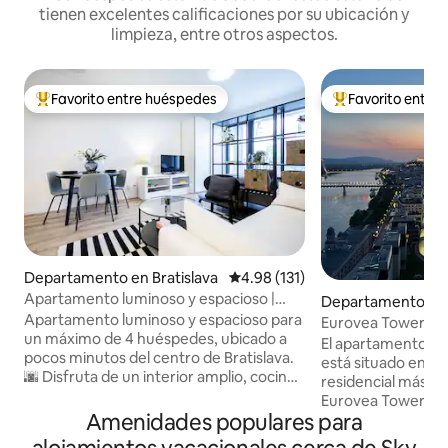
tienen excelentes calificaciones por su ubicación y
limpieza, entre otros aspectos.
Favorito entre huéspedes
Favorito entre
De los mejores en Favorito entre huéspedes
De los mejores en
Departamento en Bratislava
Calificación promedio: 4.98 de 5
4.98 (131)
Apartamento luminoso y espacioso |
Departamento en B
Garaje + balcón
Apartamento luminoso y espacioso para
Eurovea Tower 21p
un máximo de 4 huéspedes, ubicado a
El apartamento c
pocos minutos del centro de Bratislava.
está situado en la 
🌆 Disfruta de un interior amplio, cocina
residencial más al
totalmente equipada, calefacción por
Eurovea Tower, con
suelo radiante y refrigeración por techo,
Amenidades populares para
centro histórico, 
wifi rápido, balcón amplio,
popular paseo a lo