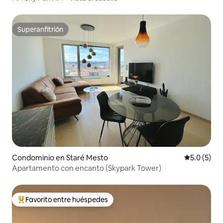
Superanfitrión
Superanfitrión
Condominio en Staré Mesto
Calificació
5.0 (5)
Apartamento con encanto (Skypark Tower)
Favorito entre huéspedes
De los mejores en Favorito entre huéspedes