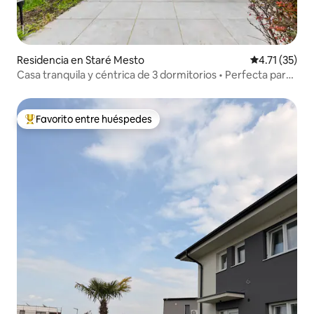
Residencia en Staré Mesto
Calificación 
4.71 (35)
Casa tranquila y céntrica de 3 dormitorios • Perfecta para
grupos
Favorito entre huéspedes
De los mejores en Favorito entre huéspedes