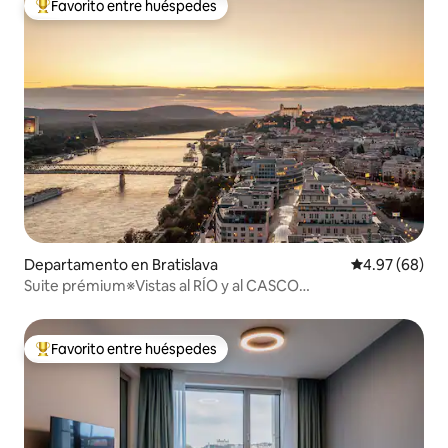
Favorito entre huéspedes
De los mejores en Favorito entre huéspedes
Departamento en Bratislava
Calificación p
4.97 (68)
Suite prémium※Vistas al RÍO y al CASCO
ANTIGUO※Estacionamiento GRATUITO
Favorito entre huéspedes
De los mejores en Favorito entre huéspedes