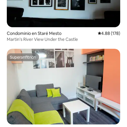
Condominio en Staré Mesto
Calificación pr
4.88 (178)
Martin's River View Under the Castle
Superanfitrión
Superanfitrión