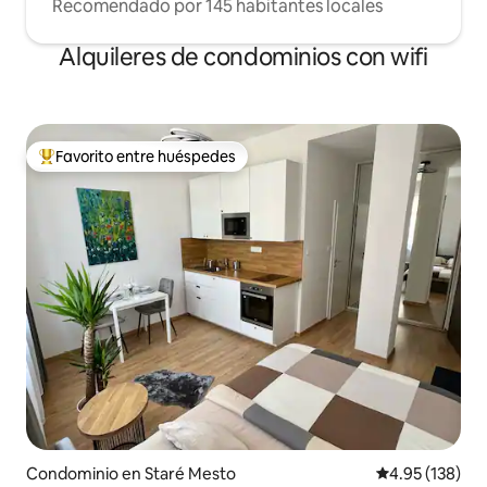
Recomendado por 145 habitantes locales
Alquileres de condominios con wifi
Favorito entre huéspedes
De los mejores en Favorito entre huéspedes
Condominio en Staré Mesto
Calificación p
4.95 (138)