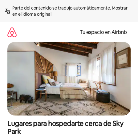
Ir
Parte del contenido se tradujo automáticamente. 
Mostrar 
al
en el idioma original
contenido
Tu espacio en Airbnb
Lugares para hospedarte cerca de Sky
Park