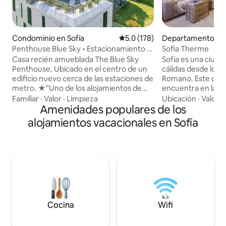
Condominio en Sofía
Calificación promedio: 5.0 de 5
5.0 (178)
Departamento en 
Penthouse Blue Sky • Estacionamiento •
Sofia Therme
Vistas panorámicas
Casa recién amueblada The Blue Sky
Sofía es una ciud
Penthouse. Ubicado en el centro de un
cálidas desde los 
edificio nuevo cerca de las estaciones de
Romano. Este dep
metro. ★"Uno de los alojamientos de
encuentra en la pa
AirBnB más completamente equipados
antiguas ruinas de
Familiar
·
Valor
·
Limpieza
Ubicación
·
Valor
·
en los que nos hemos hospedado".
Amenidades populares de los
justo en medio del
DESTACADO: ➤ Estacionamiento
superior moderno. Mi apartamento es
alojamientos vacacionales en Sofía
exclusivo en planta baja ➤ Recámara
a poca distancia a p
tranquila y baño DE LUJO ➤ Terraza
comercial principal
amueblada - 75 m2 de superficie
de interés central
Televisión inteligente ➤ 4K de 65
bonitos centros d
pulgadas y sofá cama ➤ Espacio de
centros comerciales. Es un lug
trabajo con excelente wifi ➤ Cocina bien
recuerda estos vie
equipada ➤ Dos aparatos de aire
diseño de interior
acondicionado. ¿Con antojo de
lugar lleno de el
productos de panadería? ¡Estás de
modernos de alta 
Cocina
Wifi
suerte! Hay una panadería junto a la
darán comodidad.
entrada del edificio.