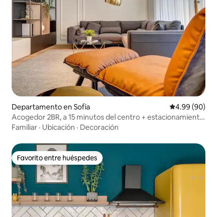
Departamento en Sofía
Calificación p
4.99 (90)
Acogedor 2BR, a 15 minutos del centro + estacionamiento
gratuito y balcón
Familiar
·
Ubicación
·
Decoración
Favorito entre huéspedes
Favorito entre huéspedes