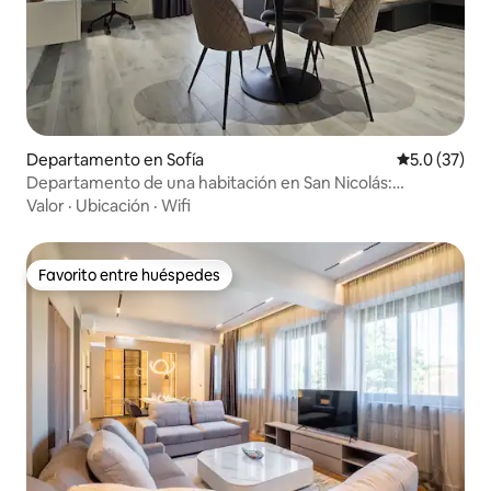
Departamento en Sofía
Calificación
5.0 (37)
Departamento de una habitación en San Nicolás:
comodidad y confort.
Valor
·
Ubicación
·
Wifi
Favorito entre huéspedes
Favorito entre huéspedes