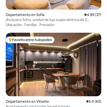
Departamento en Sofía
Calificación p
4.89 (37)
¡Exclusivo Soho, unidad de lujo supercéntrica de 2
dormitorios!
Ubicación
·
Familiar
·
Precisión
Favorito entre huéspedes
De los mejores en Favorito entre huéspedes
Departamento en Vitosha
Calificación
5.0 (60)
Apartamento para todas las estaciones