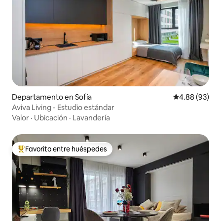
Departamento en Sofía
Calificación p
4.88 (93)
Aviva Living - Estudio estándar
Valor
·
Ubicación
·
Lavandería
Favorito entre huéspedes
De los mejores en Favorito entre huéspedes