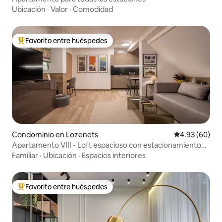
Ubicación
·
Valor
·
Comodidad
Favorito entre huéspedes
De los mejores en Favorito entre huéspedes
Condominio en Lozenets
Calificación p
4.93 (60)
Apartamento VIII - Loft espacioso con estacionamiento
gratuito
Familiar
·
Ubicación
·
Espacios interiores
Favorito entre huéspedes
De los mejores en Favorito entre huéspedes