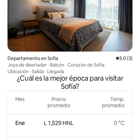
Departamento en Sofía
Calificació
5.0 (3)
Joya de diseñador · Balcón · Corazón de Sofía
Ubicación
·
Salida
·
Llegada
¿Cuál es la mejor época para visitar
Sofía?
Mes
Precio
Temp.
promedio
promedio
Ene
L 1,529 HNL
0 °C