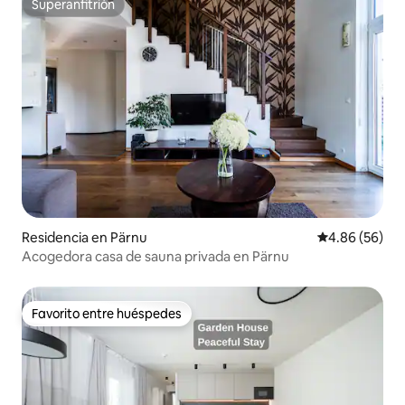
Superanfitrión
Superanfitrión
Residencia en Pärnu
Calificación p
4.86 (56)
Acogedora casa de sauna privada en Pärnu
Favorito entre huéspedes
Favorito entre huéspedes