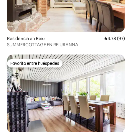
Residencia en Reiu
Calificación 
4.78 (97)
SUMMERCOTTAGE EN REIURANNA
Favorito entre huéspedes
Favorito entre huéspedes