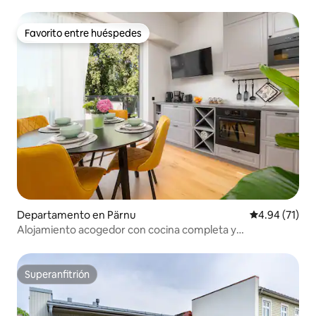
Favorito entre huéspedes
Favorito entre huéspedes
Departamento en Pärnu
Calificación 
4.94 (71)
Alojamiento acogedor con cocina completa y
aparcamiento gratuito
Superanfitrión
Superanfitrión