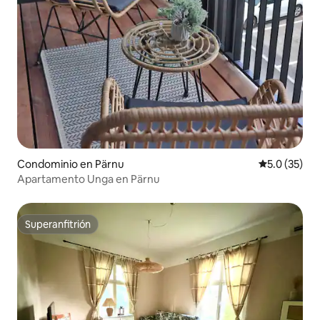
Condominio en Pärnu
Calificación
5.0 (35)
Apartamento Unga en Pärnu
Superanfitrión
Superanfitrión