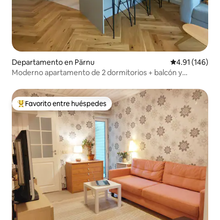
Departamento en Pärnu
Calificación p
4.91 (146)
Moderno apartamento de 2 dormitorios + balcón y
estacionamiento gratuito
Favorito entre huéspedes
De los mejores en Favorito entre huéspedes