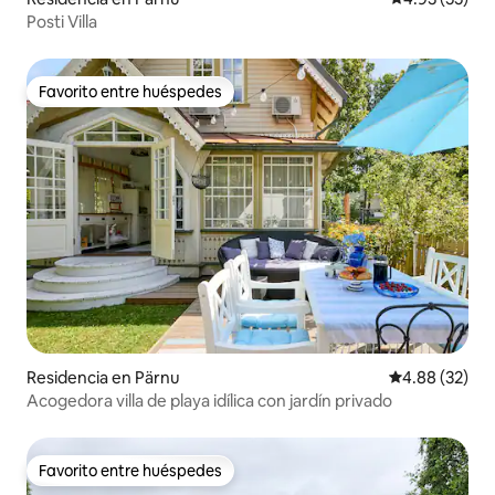
Posti Villa
Favorito entre huéspedes
Favorito entre huéspedes
Residencia en Pärnu
Calificación p
4.88 (32)
Acogedora villa de playa idílica con jardín privado
Favorito entre huéspedes
Favorito entre huéspedes