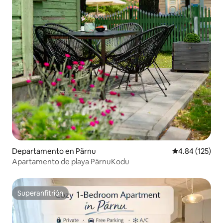
Departamento en Pärnu
Calificación p
4.84 (125)
Apartamento de playa PärnuKodu
Superanfitrión
Superanfitrión