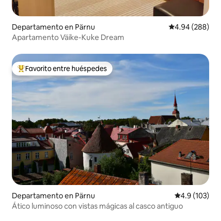
Departamento en Pärnu
Calificación pr
4.94 (288)
Apartamento Väike-Kuke Dream
Favorito entre huéspedes
De los mejores en Favorito entre huéspedes
Departamento en Pärnu
Calificación 
4.9 (103)
Ático luminoso con vistas mágicas al casco antiguo