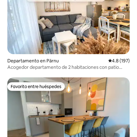
Departamento en Pärnu
Calificación 
4.8 (197)
Acogedor departamento de 2 habitaciones con patio
privado
Favorito entre huéspedes
Favorito entre huéspedes