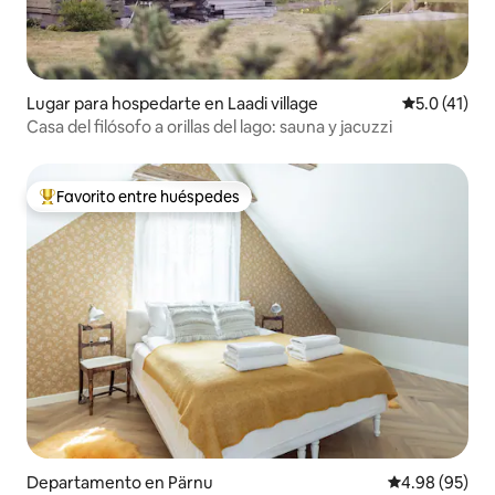
Lugar para hospedarte en Laadi village
Calificación
5.0 (41)
Casa del filósofo a orillas del lago: sauna y jacuzzi
Favorito entre huéspedes
De los mejores en Favorito entre huéspedes
Departamento en Pärnu
Calificación p
4.98 (95)