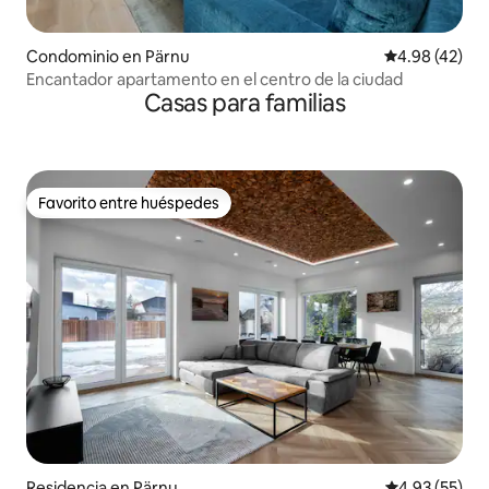
Condominio en Pärnu
Calificación 
4.98 (42)
Encantador apartamento en el centro de la ciudad
Casas para familias
Favorito entre huéspedes
Favorito entre huéspedes
Residencia en Pärnu
Calificación 
4.93 (55)