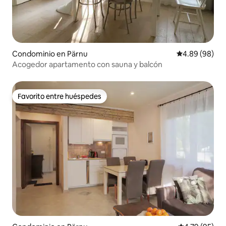
Condominio en Pärnu
Calificación p
4.89 (98)
Acogedor apartamento con sauna y balcón
Favorito entre huéspedes
Favorito entre huéspedes