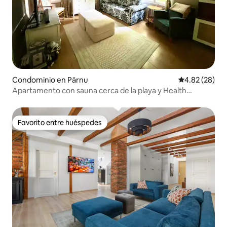
Condominio en Pärnu
Calificación p
4.82 (28)
Apartamento con sauna cerca de la playa y Health
Paradise
Favorito entre huéspedes
Favorito entre huéspedes