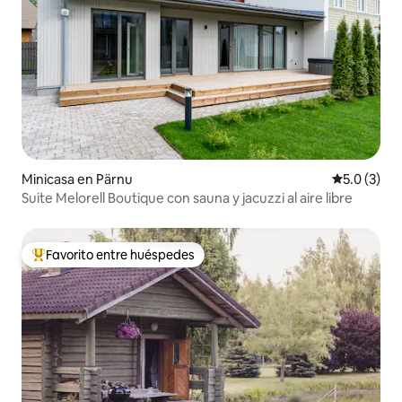
Minicasa en Pärnu
Calificació
5.0 (3)
Suite Melorell Boutique con sauna y jacuzzi al aire libre
Favorito entre huéspedes
De los mejores en Favorito entre huéspedes