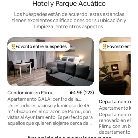
Hotel y Parque Acuático
Los huéspedes están de acuerdo: estas estancias
tienen excelentes calificaciones por su ubicación y
limpieza, entre otros aspectos.
Favorito entre huéspedes
Favorito entre
De los mejores en Favorito entre huéspedes
De los mejores en
Condominio en Pärnu
Calificación promedio: 4.96 de 5
4.96 (223)
Apartamento GALA: centro de la
Departamento en
ciudad, con vistas al Ayuntamiento
Un estudio espacioso y luminoso de 45
Apartamento lumi
m² ubicado en el corazón de Pärnu, con
distrito costero d
Departamento c
vistas al Ayuntamiento. Es perfecto para
renovado en el dist
aquellos que quieren alojarse cerca de
Pärnu con un balcó
cafés, tiendas, el teatro y las principales
departamento tie
atracciones, mientras disfrutan de la paz
de aire que calient