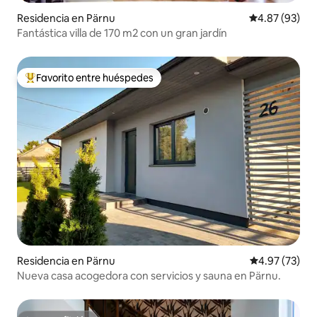
Residencia en Pärnu
Calificación p
4.87 (93)
Fantástica villa de 170 m2 con un gran jardín
Favorito entre huéspedes
De los mejores en Favorito entre huéspedes
Residencia en Pärnu
Calificación 
4.97 (73)
Nueva casa acogedora con servicios y sauna en Pärnu.