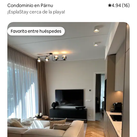
Condominio en Pärnu
Calificación 
4.94 (16)
¡EsplaStay cerca de la playa!
Favorito entre huéspedes
Favorito entre huéspedes