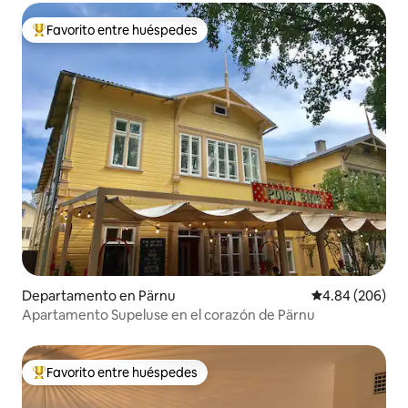
Favorito entre huéspedes
De los mejores en Favorito entre huéspedes
Departamento en Pärnu
Calificación pr
4.84 (206)
Apartamento Supeluse en el corazón de Pärnu
Favorito entre huéspedes
De los mejores en Favorito entre huéspedes