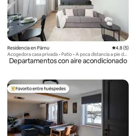
Residencia en Pärnu
Calificació
4.8 (5)
Acogedora casa privada • Patio • A poca distancia a pie de
Departamentos con aire acondicionado
la playa y del casco antiguo
Favorito entre huéspedes
De los mejores en Favorito entre huéspedes