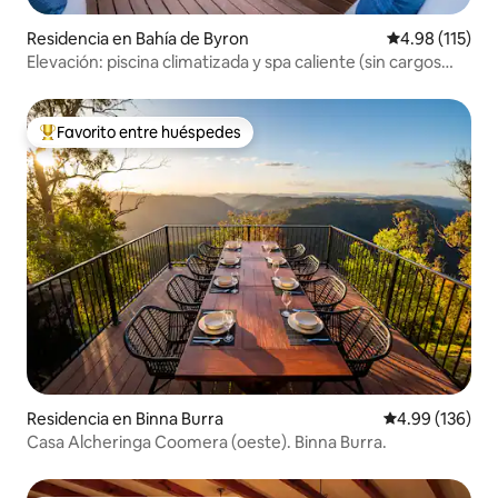
Residencia en Bahía de Byron
Calificación p
4.98 (115)
Elevación: piscina climatizada y spa caliente (sin cargos
adicionales)
Favorito entre huéspedes
De los mejores en Favorito entre huéspedes
Residencia en Binna Burra
Calificación pr
4.99 (136)
Casa Alcheringa Coomera (oeste). Binna Burra.