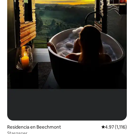
Residencia en Beechmont
Calificación pro
4.97 (1,116)
Stargazer