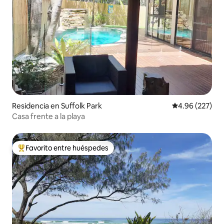
Residencia en Suffolk Park
Calificación pr
4.96 (227)
Casa frente a la playa
Favorito entre huéspedes
De los mejores en Favorito entre huéspedes