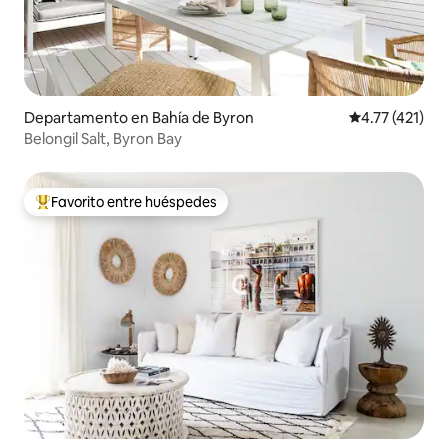
Departamento en Bahía de Byron
Calificación p
4.77 (421)
Belongil Salt, Byron Bay
Favorito entre huéspedes
De los mejores en Favorito entre huéspedes