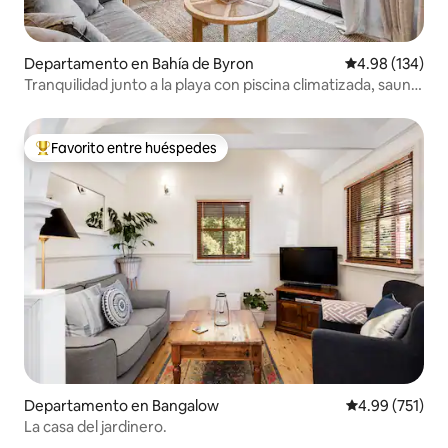
Departamento en Bahía de Byron
Calificación pr
4.98 (134)
Tranquilidad junto a la playa con piscina climatizada, sauna
y gimnasio
Favorito entre huéspedes
De los mejores en Favorito entre huéspedes
Departamento en Bangalow
Calificación p
4.99 (751)
La casa del jardinero.