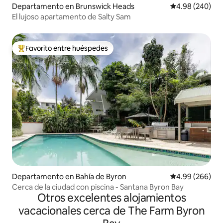
Departamento en Brunswick Heads
Calificación pr
4.98 (240)
El lujoso apartamento de Salty Sam
Favorito entre huéspedes
De los mejores en Favorito entre huéspedes
Departamento en Bahía de Byron
Calificación pr
4.99 (266)
Cerca de la ciudad con piscina - Santana Byron Bay
Otros excelentes alojamientos
vacacionales cerca de The Farm Byron