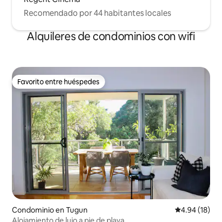
Recomendado por 44 habitantes locales
Alquileres de condominios con wifi
Favorito entre huéspedes
Favorito entre huéspedes
Condominio en Tugun
Calificación 
4.94 (18)
Alojamiento de lujo a pie de playa