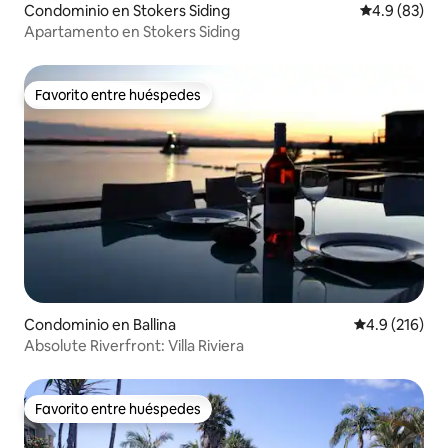
Condominio en Stokers Siding
Calificación
4.9 (83)
Apartamento en Stokers Siding
Favorito entre huéspedes
Favorito entre huéspedes
Condominio en Ballina
Calificación 
4.9 (216)
Absolute Riverfront: Villa Riviera
Favorito entre huéspedes
Favorito entre huéspedes