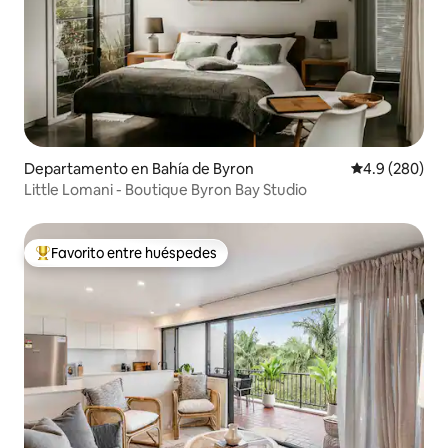
Departamento en Bahía de Byron
Calificación p
4.9 (280)
Little Lomani - Boutique Byron Bay Studio
Favorito entre huéspedes
De los mejores en Favorito entre huéspedes