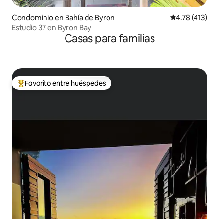
Condominio en Bahía de Byron
Calificación p
4.78 (413)
Estudio 37 en Byron Bay
Casas para familias
Favorito entre huéspedes
De los mejores en Favorito entre huéspedes