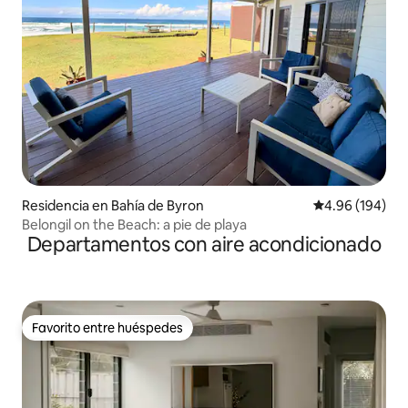
Residencia en Bahía de Byron
Calificación pr
4.96 (194)
Belongil on the Beach: a pie de playa
Departamentos con aire acondicionado
Favorito entre huéspedes
Favorito entre huéspedes