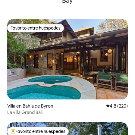
Bay
Favorito entre huéspedes
Favorito entre huéspedes
Villa en Bahía de Byron
Calificación p
4.8 (220)
La villa Grand Bali
Favorito entre huéspedes
De los mejores en Favorito entre huéspedes