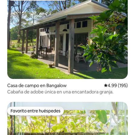
Casa de campo en Bangalow
Calificación pr
4.99 (195)
Cabaña de adobe única en una encantadora granja.
Favorito entre huéspedes
Favorito entre huéspedes