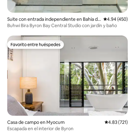
Suite con entrada independiente en Bahía de
Calificación pr
4.94 (450)
Byron
Buhwi Bira Byron Bay Central Studio con jardín y baño
Favorito entre huéspedes
Favorito entre huéspedes
Casa de campo en Myocum
Calificación p
4.83 (721)
Escapada en el interior de Byron