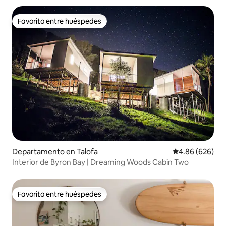
Favorito entre huéspedes
Favorito entre huéspedes
Departamento en Talofa
Calificación pr
4.86 (626)
Interior de Byron Bay | Dreaming Woods Cabin Two
Favorito entre huéspedes
Favorito entre huéspedes