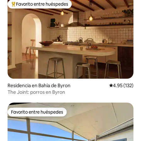
Favorito entre huéspedes
De los mejores en Favorito entre huéspedes
Residencia en Bahía de Byron
Calificación p
4.95 (132)
The Joint: porros en Byron
Favorito entre huéspedes
Favorito entre huéspedes