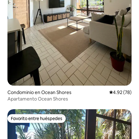
Condominio en Ocean Shores
Calificación p
4.92 (78)
Apartamento Ocean Shores
Favorito entre huéspedes
Favorito entre huéspedes