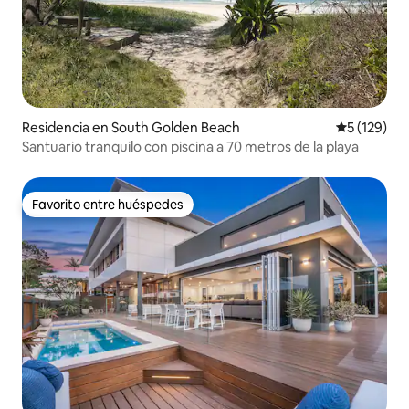
Residencia en South Golden Beach
Calificació
5 (129)
Santuario tranquilo con piscina a 70 metros de la playa
Favorito entre huéspedes
Favorito entre huéspedes