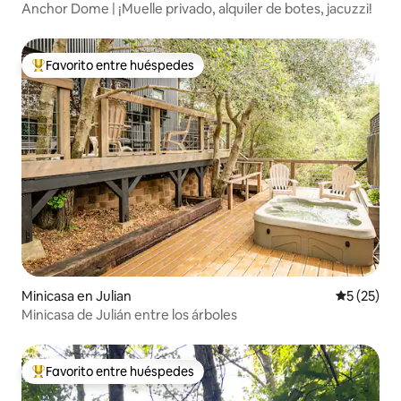
Anchor Dome | ¡Muelle privado, alquiler de botes, jacuzzi!
Favorito entre huéspedes
De los mejores en Favorito entre huéspedes
Minicasa en Julian
Calificaci
5 (25)
Minicasa de Julián entre los árboles
Favorito entre huéspedes
De los mejores en Favorito entre huéspedes