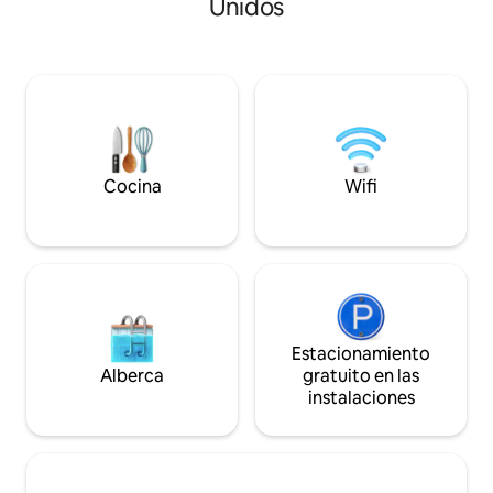
Unidos
relajación. Disfruta de las vistas
Breweries, Winerie
panorámicas a las montañas y relájate
minutos de State P
con comodidades diseñadas para mayor
Lg. - Chimenea, par
comodidad: * Sauna de barril * inmersión
- Techos bóvedas 
en frío * Bañera de hidromasaje * Asador
- Envuelve la terr
para fogatas. * Dos camas tamaño king. *
chimenea del patio 
Albornoces de hidromasaje *
arbolado de 1,2 acres. - Ten en
Alfombrillas de yoga y terraza de
que tenemos una es
meditación * Acceso al arroyo y al lago. *
admite que no se a
Cocina
Wifi
Chimenea interior. * Kayak y surf de
excepciones.
REMO
Estacionamiento
Alberca
gratuito en las
instalaciones