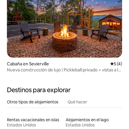
Cabaña en Sevierville
Calificac
5 (4)
Nueva construcción de lujo | Pickleball privado + vistas a la
montaña
Destinos para explorar
Otros tipos de alojamientos
Qué hacer
Rentas vacacionales en islas
Alojamientos en el lago
Estados Unidos
Estados Unidos