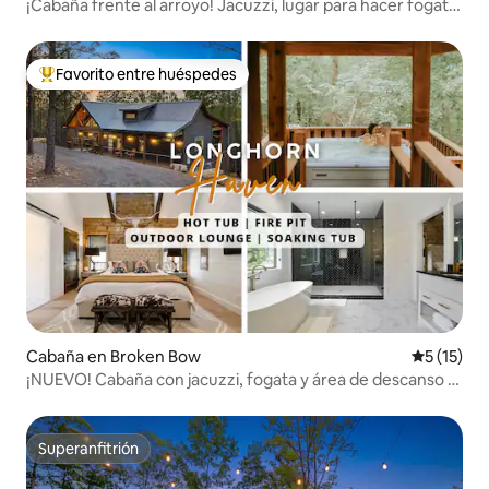
¡Cabaña frente al arroyo! Jacuzzi, lugar para hacer fogata,
se admiten mascotas
Favorito entre huéspedes
De los mejores en Favorito entre huéspedes
Cabaña en Broken Bow
Calificaci
5 (15)
¡NUEVO! Cabaña con jacuzzi, fogata y área de descanso al
aire libre
Superanfitrión
Superanfitrión