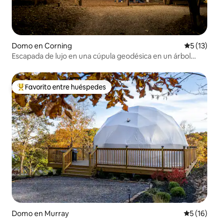
Domo en Corning
Calificaci
5 (13)
Escapada de lujo en una cúpula geodésica en un árbol
cerca del lago Icaria
Favorito entre huéspedes
De los mejores en Favorito entre huéspedes
Domo en Murray
Calificaci
5 (16)