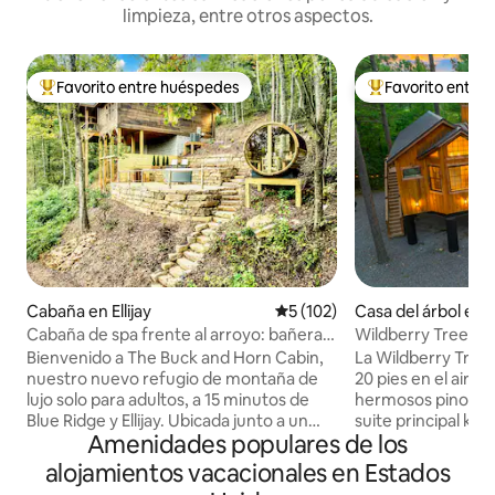
limpieza, entre otros aspectos.
Favorito entre huéspedes
Favorito entre
De los mejores en Favorito entre huéspedes
De los mejores en
Cabaña en Ellijay
Calificación promedio: 5 de 5
5 (102)
Casa del árbol en
Cabaña de spa frente al arroyo: bañera
Wildberry Treehou
de hidromasaje, inmersión en frío, sauna
Acogedor | Divers
Bienvenido a The Buck and Horn Cabin,
La Wildberry Tree
nuestro nuevo refugio de montaña de
20 pies en el aire,
lujo solo para adultos, a 15 minutos de
hermosos pinos d
Blue Ridge y Ellijay. Ubicada junto a un
suite principal king
Amenidades populares de los
arroyo con un sendero privado a un lago
superior con cam
tranquilo, nuestra cabaña está diseñada
baños completos. - Ubicación ideal en
alojamientos vacacionales en Estados
para el bienestar, el romance y la
Hochatown - A 2 m