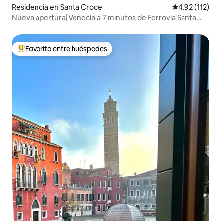
Residencia en Santa Croce
Calificación p
4.92 (112)
Nueva apertura[Venecia a 7 minutos de Ferrovia Santa
Lucía]
Favorito entre huéspedes
De los mejores en Favorito entre huéspedes