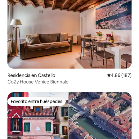
Residencia en Castello
Calificación pr
4.86 (187)
CoZy House Venice Biennale
Favorito entre huéspedes
Favorito entre huéspedes