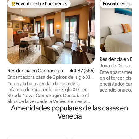
Favorito entre huéspedes
Favorito entre h
De los mejores en Favorito entre huéspedes
Favorito entre h
Residencia en Do
Joya de Dorsoduro
Residencia en Cannaregio
Calificación promedio: 4.87 de 5
4.87 (565)
Este apartamento 
Encantadora casa de 3 pisos del siglo XIX
en el tercer piso d
en el centro de Venice
Te doy la bienvenida a la casa de la
encantador campie
infancia de mi abuelo, del siglo XIX, en
acondicionado, de
Strada Nova, Cannaregio. Descubre el
central, puedes ca
alma de la verdadera Venecia en esta
lugares importantes. Arqui
Amenidades populares de las casas en
casa adosada privada de varios niveles.
restaurado con esp
Conservé sus magníficos pisos de
materiales tradici
Venecia
terrazo originales, los muebles antiguos
tiene un jardín pri
de madera y las lámparas de cristal de
acondicionado y m
Murano. Imagínate relajándote en la sala
minutos a pie del 
de estar, poniendo un disco de vinilo
Academia. Las par