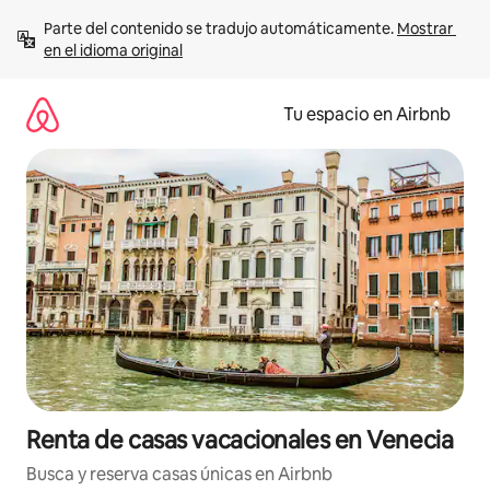
Ir
Parte del contenido se tradujo automáticamente. 
Mostrar 
al
en el idioma original
contenido
Tu espacio en Airbnb
Renta de casas vacacionales en Venecia
Busca y reserva casas únicas en Airbnb