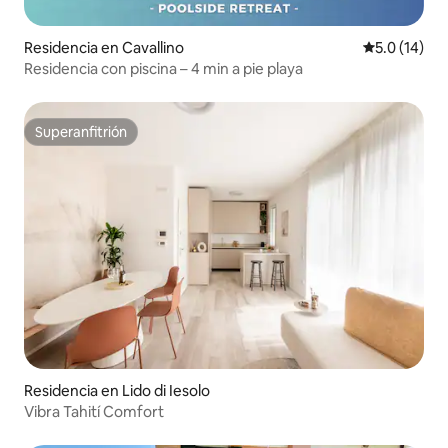
Residencia en Cavallino
Calificación
5.0 (14)
Residencia con piscina – 4 min a pie playa
Superanfitrión
Superanfitrión
Residencia en Lido di Iesolo
Vibra Tahití Comfort