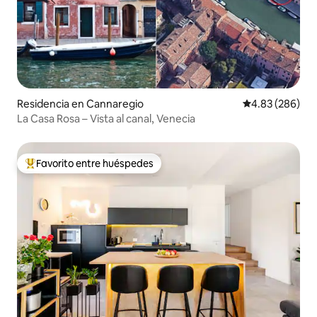
Residencia en Cannaregio
Calificación pr
4.83 (286)
La Casa Rosa – Vista al canal, Venecia
Favorito entre huéspedes
De los mejores en Favorito entre huéspedes