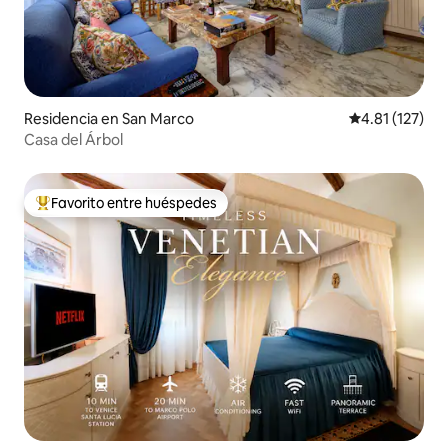
Residencia en San Marco
Calificación p
4.81 (127)
Casa del Árbol
Favorito entre huéspedes
De los mejores en Favorito entre huéspedes