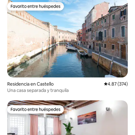
Favorito entre huéspedes
Favorito entre huéspedes
Residencia en Castello
Calificación pr
4.87 (374)
Una casa separada y tranquila
Favorito entre huéspedes
Favorito entre huéspedes