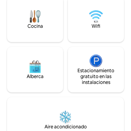
después de un día explorando los
San Basilio y Ca'R
callejones. Todo el espacio es tuyo,
minutos. Este es u
combinando el encanto histórico con las
donde los venecian
comodidades modernas para una
juegan. 027042-
estadía verdaderamente auténtica en
Cocina
Wifi
Venecia.
Estacionamiento
Alberca
gratuito en las
instalaciones
Aire acondicionado