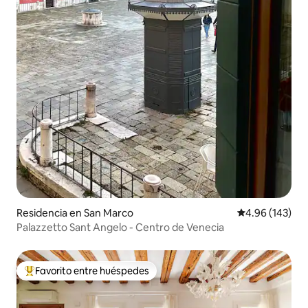
Residencia en San Marco
Calificación pr
4.96 (143)
Palazzetto Sant Angelo - Centro de Venecia
Favorito entre huéspedes
De los mejores en Favorito entre huéspedes