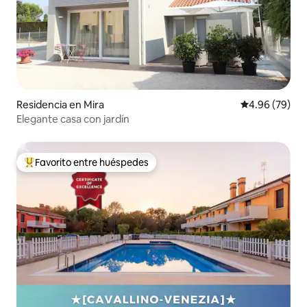
Residencia en Mira
Calificación p
4.96 (79)
Elegante casa con jardín
Favorito entre huéspedes
De los mejores en Favorito entre huéspedes