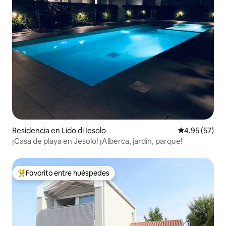
Residencia en Lido di Iesolo
Calificación 
4.95 (57)
¡Casa de playa en Jesolo! ¡Alberca, jardín, parque!
Favorito entre huéspedes
De los mejores en Favorito entre huéspedes