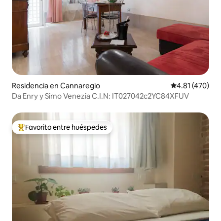
Residencia en Cannaregio
Calificación p
4.81 (470)
Da Enry y Simo Venezia C.I.N: IT027042c2YC84XFUV
Favorito entre huéspedes
De los mejores en Favorito entre huéspedes