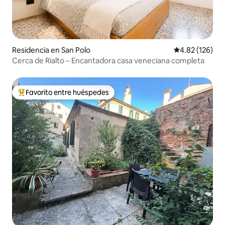
Residencia en San Polo
Calificación p
4.82 (126)
Cerca de Rialto – Encantadora casa veneciana completa
Favorito entre huéspedes
De los mejores en Favorito entre huéspedes