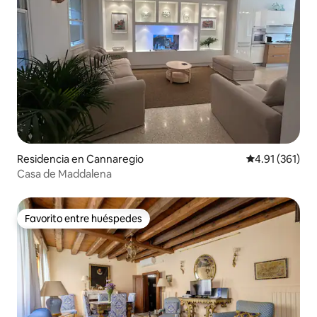
Residencia en Cannaregio
Calificación p
4.91 (361)
Casa de Maddalena
Favorito entre huéspedes
Favorito entre huéspedes