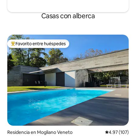
Casas con alberca
Favorito entre huéspedes
De los mejores en Favorito entre huéspedes
Residencia en Mogliano Veneto
Calificación p
4.97 (107)