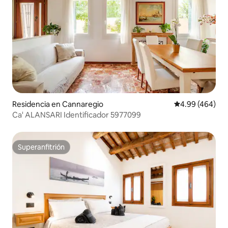
Residencia en Cannaregio
Calificación pr
4.99 (464)
Ca' ALANSARI Identificador 5977099
Superanfitrión
Superanfitrión