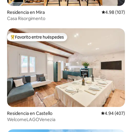
Residencia en Mira
Calificación pr
4.98 (107)
Casa Risorgimento
Favorito entre huéspedes
De los mejores en Favorito entre huéspedes
Residencia en Castello
Calificación pr
4.94 (407)
WelcomeLAGOVenezia