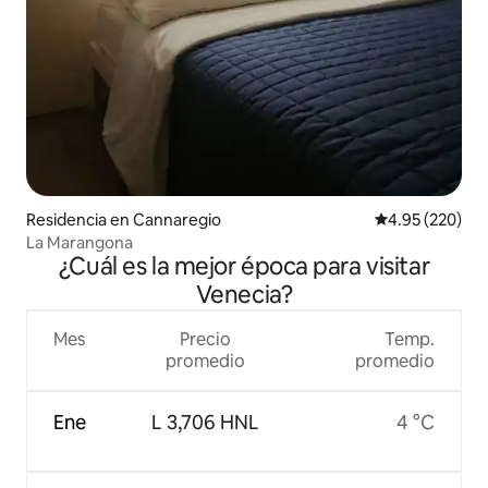
Residencia en Cannaregio
Calificación pr
4.95 (220)
La Marangona
¿Cuál es la mejor época para visitar
Venecia?
Mes
Precio
Temp.
promedio
promedio
Ene
L 3,706 HNL
4 °C