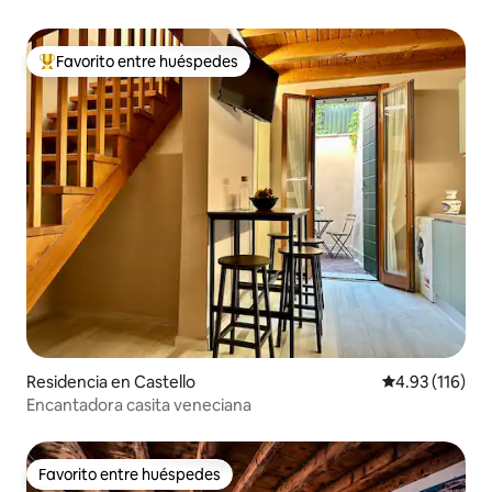
Favorito entre huéspedes
De los mejores en Favorito entre huéspedes
Residencia en Castello
Calificación p
4.93 (116)
Encantadora casita veneciana
Favorito entre huéspedes
Favorito entre huéspedes