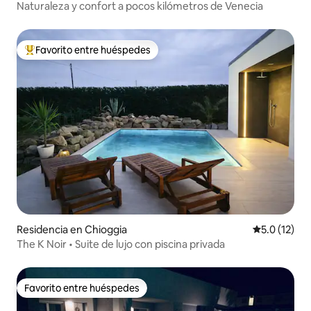
Naturaleza y confort a pocos kilómetros de Venecia
Favorito entre huéspedes
De los mejores en Favorito entre huéspedes
Residencia en Chioggia
Calificación
5.0 (12)
The K Noir • Suite de lujo con piscina privada
Favorito entre huéspedes
Favorito entre huéspedes