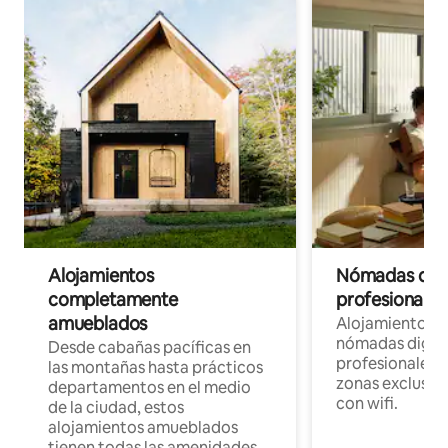
Alojamientos
Nómadas digit
completamente
profesionales 
amueblados
Alojamientos 
nómadas digita
Desde cabañas pacíficas en
profesionales d
las montañas hasta prácticos
zonas exclusiva
departamentos en el medio
con wifi.
de la ciudad, estos
alojamientos amueblados
tienen todas las amenidades