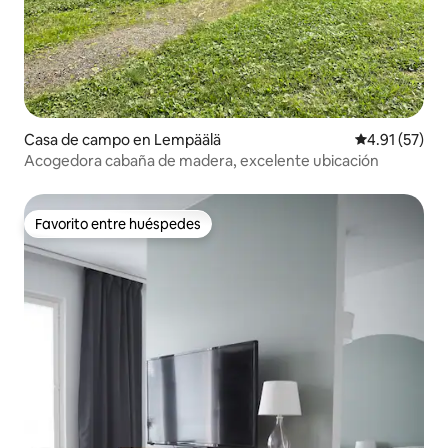
Casa de campo en Lempäälä
Calificación 
4.91 (57)
Acogedora cabaña de madera, excelente ubicación
Favorito entre huéspedes
Favorito entre huéspedes