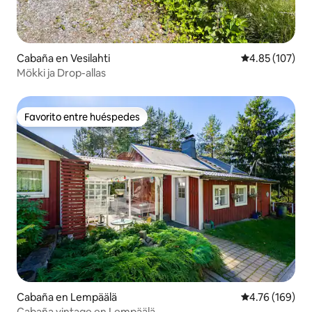
Cabaña en Vesilahti
Calificación p
4.85 (107)
Mökki ja Drop-allas
Favorito entre huéspedes
Favorito entre huéspedes
Cabaña en Lempäälä
Calificación p
4.76 (169)
Cabaña vintage en Lempäälä