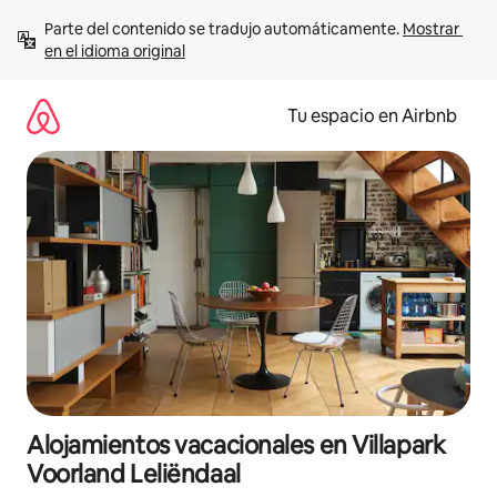
Ir
Parte del contenido se tradujo automáticamente. 
Mostrar 
al
en el idioma original
contenido
Tu espacio en Airbnb
Alojamientos vacacionales en Villapark
Voorland Leliëndaal