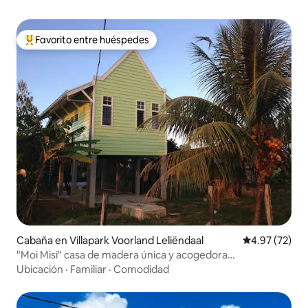
Favorito entre huéspedes
De los mejores en Favorito entre huéspedes
Cabaña en Villapark Voorland Leliëndaal
Calificación 
4.97 (72)
"Moi Misi" casa de madera única y acogedora
Commewijne
Ubicación
·
Familiar
·
Comodidad