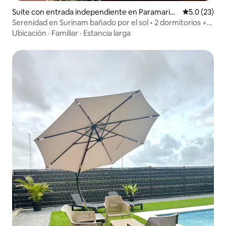
Suite con entrada independiente en Paramarib
Calificación
5.0 (23)
o
Serenidad en Surinam bañado por el sol • 2 dormitorios +
patio
Ubicación
·
Familiar
·
Estancia larga