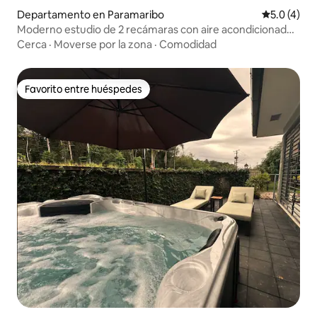
Departamento en Paramaribo
Calificació
5.0 (4)
Moderno estudio de 2 recámaras con aire acondicionado
y WiFi en Paramaribo North
Cerca
·
Moverse por la zona
·
Comodidad
Favorito entre huéspedes
Favorito entre huéspedes