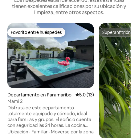
Los huéspedes están de acuerdo: estas estancias
tienen excelentes calificaciones por su ubicación y
limpieza, entre otros aspectos.
Favorito entre huéspedes
Superanfitrión
Favorito entre huéspedes
Superanfitrión
Departamento en Paramaribo
Calificación promedio: 5.0 de 
5.0 (13)
Mami 2
Disfruta de este departamento
totalmente equipado y cómodo, ideal
para familias y grupos. El edificio cuenta
con seguridad las 24 horas. La cocina
está totalmente equipada con utensilios,
Ubicación
·
Familiar
·
Moverse por la zona
microondas, estufa eléctrica, freidora de