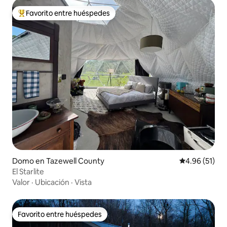
Favorito entre huéspedes
De los mejores en Favorito entre huéspedes
Domo en Tazewell County
Calificación 
4.96 (51)
El Starlite
Valor
·
Ubicación
·
Vista
Favorito entre huéspedes
Favorito entre huéspedes