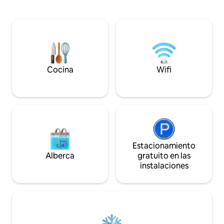
de observación con
al aire libre utilizando la parrilla exterior
sendero que condu
Napoleón. Relájate junto a la chimenea
impresionante de 
de leña interior o la chimenea exterior
Creek. Disfruta de
(se proporciona leña).
natural mientras ha
al aire libre, la zo
para encender una 
Cocina
Wifi
Estacionamiento
Alberca
gratuito en las
instalaciones