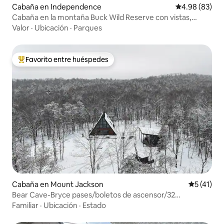
Cabaña en Independence
Calificación p
4.98 (83)
Cabaña en la montaña Buck Wild Reserve con vistas,
necesitas 4x4
Valor
·
Ubicación
·
Parques
Favorito entre huéspedes
De los mejores en Favorito entre huéspedes
Cabaña en Mount Jackson
Calificaci
5 (41)
Bear Cave-Bryce pases/boletos de ascensor/32
Acr/Gimnasio/Sauna/
Familiar
·
Ubicación
·
Estado