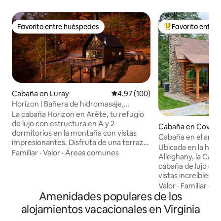
Favorito entre huéspedes
Favorito entre
Favorito entre huéspedes
De los mejores en
Cabaña en Luray
Calificación promedio: 4.97 de 5
4.97 (100)
Horizon | Bañera de hidromasaje,
chimeneas, sauna, enchufe para
La cabaña Horizon en Arête, tu refugio
vehículos eléctricos
de lujo con estructura en A y 2
Cabaña en Coving
dormitorios en la montaña con vistas
Cabaña en el arro
impresionantes. Disfruta de una terraza
Ubicada en la herm
privada de dos niveles con jacuzzi,
Familiar
·
Valor
·
Áreas comunes
Alleghany, la Cab
piscina de agua fría y sauna de vapor de
cabaña de lujo co
cedro para la máxima relajación. En el
vistas increíbles 
interior, el baño inspirado en el spa
en una propiedad 
Valor
·
Familiar
·
Pa
ofrece suelos radiantes y toallero, y una
Amenidades populares de los
Múltiples áreas al a
ducha relajante con cinco cabezales de
de las vistas y los
alojamientos vacacionales en Virginia
masaje. La cocina está totalmente
incluyen el porche
equipada y puedes disfrutar de comidas