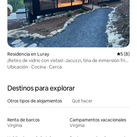
Residencia en Luray
Calificac
5 (8)
¡Retiro de vidrio con vistas!-Jacuzzi, tina de inmersión fría,
sauna
Ubicación
·
Cocina
·
Cerca
Destinos para explorar
Otros tipos de alojamientos
Qué hacer
Renta de barcos
Campamentos vacacionales
Virginia
Virginia