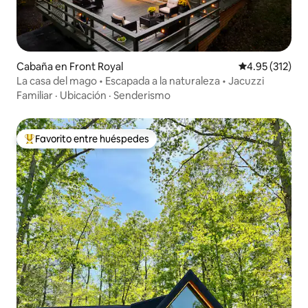
Cabaña en Front Royal
Calificación p
4.95 (312)
La casa del mago • Escapada a la naturaleza • Jacuzzi
Familiar
·
Ubicación
·
Senderismo
Favorito entre huéspedes
De los mejores en Favorito entre huéspedes