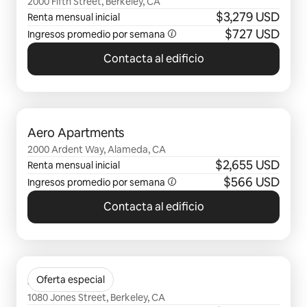
2000 Fifth Street, Berkeley, CA
$3,279 USD
Renta mensual inicial
$727 USD
Ingresos promedio por semana
Contacta al edificio
Mostrando 0 de 0 elementos
Aero Apartments
2000 Ardent Way, Alameda, CA
$2,655 USD
Renta mensual inicial
$566 USD
Ingresos promedio por semana
Contacta al edificio
Mostrando 0 de 0 elementos
Jones Berkeley
Oferta especial
1080 Jones Street, Berkeley, CA