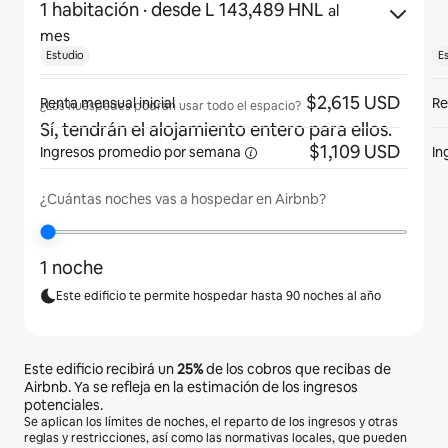
1 habitación
· desde L 143,489 HNL
al
mes
Estudio
E
$2,615 USD
Renta mensual inicial
Re
¿Los huéspedes podrán usar todo el espacio?
Sí, tendrán el alojamiento entero para ellos.
$1,109 USD
Ingresos promedio por
semana
In
¿Cuántas noches vas a hospedar en Airbnb?
1 noche
Este edificio te permite hospedar hasta 90 noches al año
Este edificio recibirá un
25%
de los cobros que recibas de
Airbnb. Ya se refleja en la estimación de los ingresos
potenciales.
Se aplican los límites de noches, el reparto de los ingresos y otras
reglas y restricciones, así como las normativas locales, que pueden