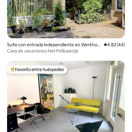
Suite con entrada independiente en Werkhov
Calificación 
4.82 (44)
en
Casa de vacaciones Het Pelikaantje
Favorito entre huéspedes
De los mejores en Favorito entre huéspedes