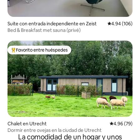
Suite con entrada independiente en Zeist
Calificación pr
4.94 (106)
Bed & Breakfast met sauna (privé)
Favorito entre huéspedes
De los mejores en Favorito entre huéspedes
Chalet en Utrecht
Calificación p
4.96 (79)
Dormir entre ovejas en la ciudad de Utrecht
La comodidad de un hogar y unos