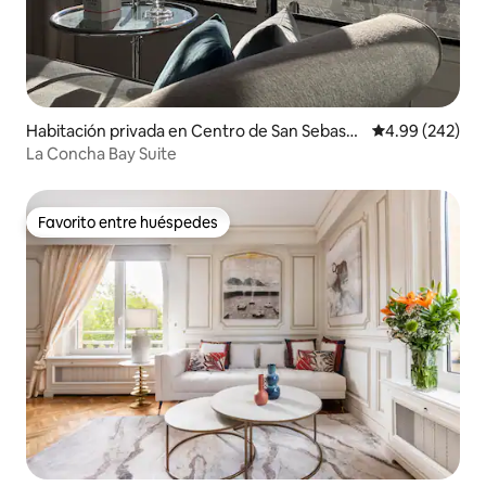
Habitación privada en Centro de San Sebasti
Calificación pr
4.99 (242)
án
La Concha Bay Suite
Favorito entre huéspedes
Favorito entre huéspedes