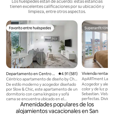
Los huéspedes están de acuerdo: estas estancias
tienen excelentes calificaciones por su ubicación y
limpieza, entre otros aspectos.
Favorito entre huéspedes
Superanfitrión
Favorito entre huéspedes
Superanfitrión
Vivienda rentada 
Departamento en Centro d
Calificación promedio: 4.91 de 5
4.91 (581)
de San Sebastián
e San Sebastián
ApARTment La C
Céntrico apartamento de diseño by Chic
Donosti
Acogedor y alegre
De estilo moderno y acogedor diseñado
color y de luz para
por Slow & Chic, este apartamento de un
Sebastian. Vistas al mar. Di
dormitorio con cama kingsize y sofá
perfectas. Dividid
cama se encuentra ubicado en el
Amenidades populares de los
espaciosa y con b
corazón de San Sebastián, a 5 minutos a
salón comedor amp
pie de la playa de la Concha.
alojamientos vacacionales en San
cómodo y cuadros
Impecablemente reformado, cuenta