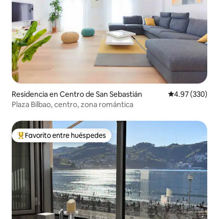
Residencia en Centro de San Sebastián
Calificación pr
4.97 (330)
Plaza Bilbao, centro, zona romántica
Favorito entre huéspedes
De los mejores en Favorito entre huéspedes