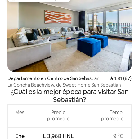
De los mejores en Favorito entre huéspedes
Departamento en Centro de San Sebastián
Calificación 
4.91 (87)
La Concha Beachview, de Sweet Home San Sebastián
¿Cuál es la mejor época para visitar San
Sebastián?
Mes
Precio
Temp.
promedio
promedio
Ene
L 3,968 HNL
9 °C