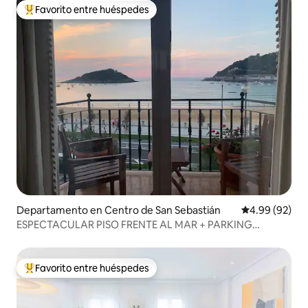
Favorito entre huéspedes
De los mejores en Favorito entre huéspedes
Departamento en Centro de San Sebastián
Calificación p
4.99 (92)
ESPECTACULAR PISO FRENTE AL MAR + PARKING
ESS00138
Favorito entre huéspedes
De los mejores en Favorito entre huéspedes