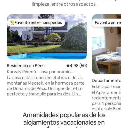
limpieza, entre otros aspectos.
Favorito entre huéspedes
Favorito entre h
De los mejores en Favorito entre huéspedes
Favorito entre h
Residencia en Pécs
Calificación promedio: 4.98 de 
4.98 (50)
Karvaly Pihenő - casa panorámica
privada
La casa está situada en el abrazo de las
Departamento en
montañas Mecsek, en la hermosa parte
Erkel apartman
de Donátus de Pécs. Un lugar de retiro
El Apartamento Er
perfecto y tranquilo para los dos. Un
recientemente re
verdadero descanso os espera en los
para 4 personas. E
espacios amplios de la casa y en su
está a solo 5 minu
magnífico panorama. El centro de la
Amenidades populares de los
en una calle peque
ciudad está cerca, con todas sus
silenciosa, con ap
alojamientos vacacionales en
posibilidades, pero lo suficientemente
durante todo el día
lejos como para que podáis retiraros a un