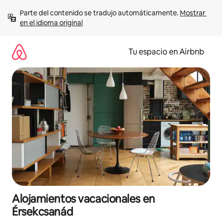
Ir
Parte del contenido se tradujo automáticamente. 
Mostrar 
al
en el idioma original
contenido
Tu espacio en Airbnb
Alojamientos vacacionales en
Érsekcsanád