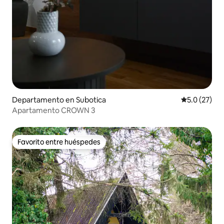
Departamento en Subotica
Calificación
5.0 (27)
Apartamento CROWN 3
Favorito entre huéspedes
Favorito entre huéspedes