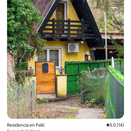
Residencia en Palić
Calificación
5.0 (14)