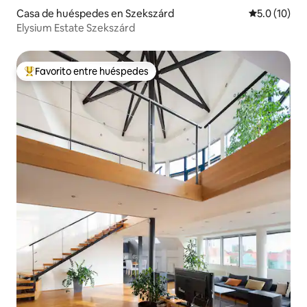
Casa de huéspedes en Szekszárd
Calificación
5.0 (10)
Elysium Estate Szekszárd
Favorito entre huéspedes
De los mejores en Favorito entre huéspedes