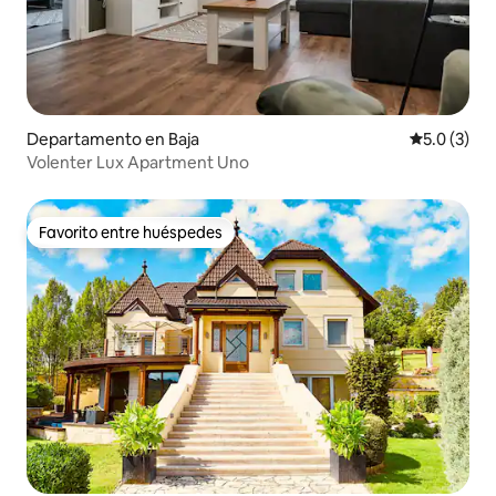
Departamento en Baja
Calificació
5.0 (3)
Volenter Lux Apartment Uno
Favorito entre huéspedes
Favorito entre huéspedes