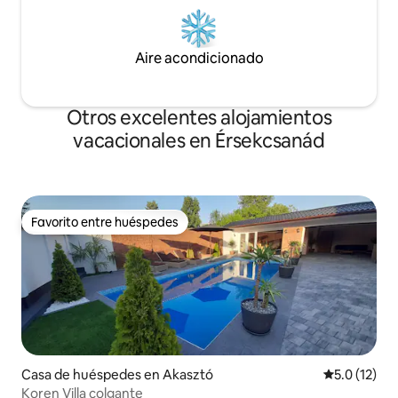
Aire acondicionado
Otros excelentes alojamientos
vacacionales en Érsekcsanád
Favorito entre huéspedes
Favorito entre huéspedes
Casa de huéspedes en Akasztó
Calificación
5.0 (12)
Koren Villa colgante