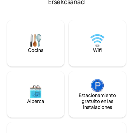
Érsekcsanád
comedor son muy 
lugar tranquilo. El bosque y los pueblos
una vista y un amb
de los alrededores ofrecen muchas
Equipado con neve
oportunidades, dependiendo de cómo
utensilios de cocin
quieran pasar su tiempo. ¿Una excursión
de hornear ni lava
por Mecsek? ¿Degustación de vinos o
región vinícola o
turismo? ¿O tal vez descubrirse el uno al
de programas par
otro? ¡La elección es vuestra!
El apartamento es
Uso gratuito de WI
Cocina
Wifi
Estacionamiento
Alberca
gratuito en las
instalaciones