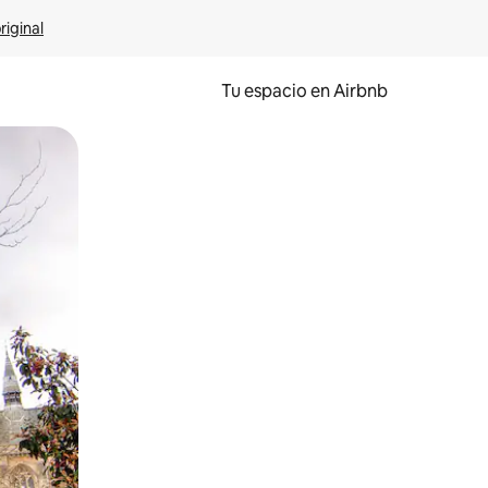
riginal
Tu espacio en Airbnb
ien tocando y deslizando la pantalla.