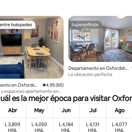
 entre huéspedes
Superanfitrión
 entre huéspedes
Superanfitrión
Departamento en Oxfordshir
dio: 5 de 5; 7 evaluaciones
e
La ubicación perfecta
ento en Oxfordshir
Calificación promedio: 4.95 de 5; 65 evaluac
4.95 (65)
 y espacioso apartamento en
uál es la mejor época para visitar Oxfo
Abr
May
Jun
Jul
Ago
L 3,809
L 4,050
L 4,184
L 4,131
L 4,077
HNL
HNL
HNL
HNL
HNL