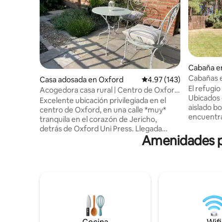
Cabaña e
Cabañas e
Casa adosada en Oxford
Calificación promedio: 
4.97 (143)
El refugi
Acogedora casa rural | Centro de Oxford
Ubicados e
| Jericho
Excelente ubicación privilegiada en el
aislado bo
centro de Oxford, en una calle *muy*
encuentra
tranquila en el corazón de Jericho,
independi
detrás de Oxford Uni Press. Llegada
privados. Prosecco y chocolates de
Amenidades po
autónoma a partir de las 8:00 a. m.
cortesía a
Pequeña casa adosada del siglo XIX (517
no alcohólico) El famoso Bic
pies cuadrados/48 m2). Muy limpio.
está a so
Escritorio grande. Banda ancha confiable.
huéspedes
Netflix, BBC iPlayer. Dos baños. Hermoso
de regist
jardín. 1 aire acondicionado portátil.
descuentos adic
Excelentes restaurantes locales,
alquiler d
cafeterías, delis, un pequeño
Ofrecemo
supermercado a 2 minutos. A un corto
estancias