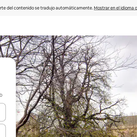
rte del contenido se tradujo automáticamente. 
Mostrar en el idioma o
nb
vegar usando las teclas de las flechas hacia arriba y hacia abajo, o b