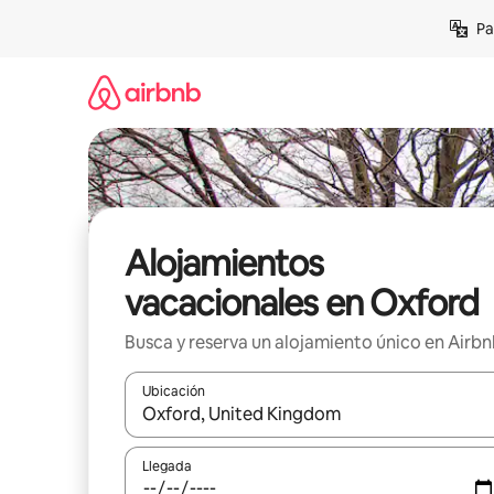
Ir
Pa
al
contenido
Alojamientos
vacacionales en Oxford
Busca y reserva un alojamiento único en Airb
Ubicación
Cuando los resultados estén disponibles, podrás na
Llegada