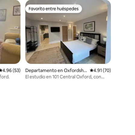
Favorito entre huéspedes
re huéspedes
Favorito entre huéspedes
Calificación promedio: 4.96 de 5; 53 evaluaciones
4.96 (53)
Departamento en Oxfordshir
Calificación promedio:
4.91 (70)
e
ford.
El estudio en 101 Central Oxford, con
estacionamiento
iones