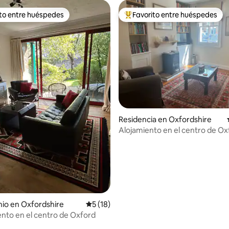
ito entre huéspedes
Favorito entre huéspedes
ejores en Favorito entre huéspedes
De los mejores en Favorito ent
Residencia en Oxfordshire
Alojamiento en el centro de Ox
io en Oxfordshire
Calificación promedio: 5 de 5; 18 evaluac
5 (18)
to en el centro de Oxford
 4.98 de 5; 47 evaluaciones