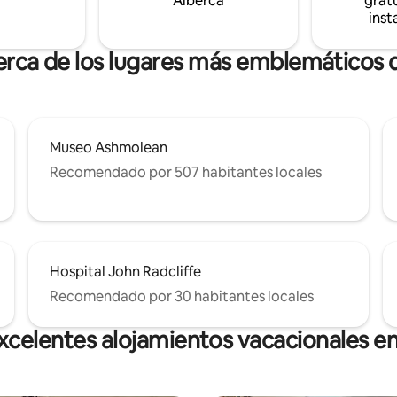
Alberca
gratu
literatura o asistiendo a citas en
 en estancias de 3 noches o
inst
muchos hospitales líderes de O
erca de los lugares más emblemáticos
Museo Ashmolean
Recomendado por 507 habitantes locales
Hospital John Radcliffe
Recomendado por 30 habitantes locales
xcelentes alojamientos vacacionales e