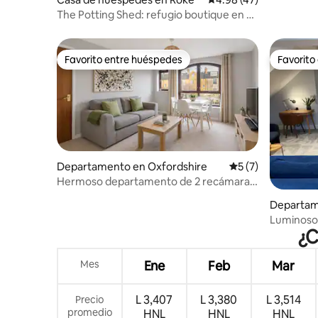
The Potting Shed: refugio boutique en el
campo
Favorito entre huéspedes
Favorito
Favorito entre huéspedes
Favorito
Departamento en Oxfordshire
Calificación prome
5 (7)
Hermoso departamento de 2 recámaras
en el centro de Oxford
Departam
e
Luminoso
¿C
Jericho
Mes
Ene
Feb
Mar
L 3,407
L 3,380
L 3,514
Precio
promedio
HNL
HNL
HNL