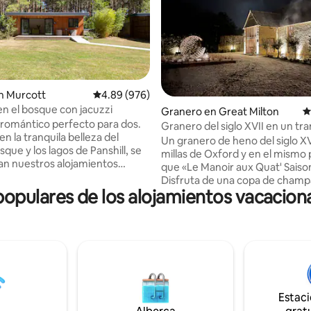
n Murcott
Calificación promedio: 4.89 de 5; 976 evaluac
4.89 (976)
n el bosque con jacuzzi
4.97 de 5; 143 evaluaciones
Granero en Great Milton
C
o romántico perfecto para dos.
Granero del siglo XVII en un tra
n la tranquila belleza del
pueblo rural
Un granero de heno del siglo XV
sque y los lagos de Panshill, se
millas de Oxford y en el mismo
n nuestros alojamientos
que «Le Manoir aux Quat' Saisons».
entes con sus propios jacuzzis
Disfruta de una copa de champ
pulares de los alojamientos vacacion
propia terraza privada antes d
 la llegada (avísame si prefieres
hasta la cena en esta famosa 
ester Village
piedra de Cotswold. Totalmente
lo 15 minutos y nuestros
accesible para sillas de ruedas 
 tendrán acceso a un enlace
estacionamiento privado, esta
ro exclusivo para obtener
única es el lugar perfecto para 
ionales. Pregunte por el
unos días caminando por las ce
e barbacoas y bicicletas.
Chilterns, explorando los colegi
s un 15% de descuento en
Estac
de Oxford, visitando ferias de a
 de 2 noches y un 20% de