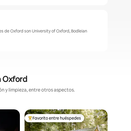
s de Oxford son University of Oxford, Bodleian
n Oxford
n y limpieza, entre otros aspectos.
Condomin
Favorito entre huéspedes
Favorit
De los mejores en Favorito entre huéspedes
Favorit
★Elegan
Superanf
Experime