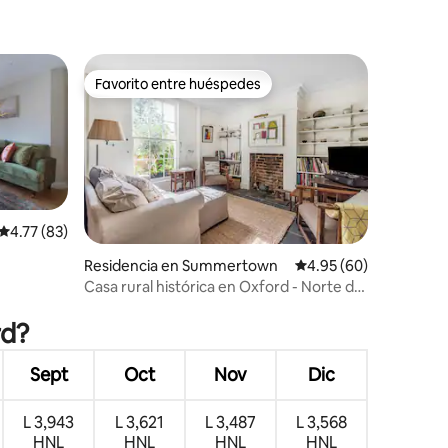
Favorito entre huéspedes
Favorito entre huéspedes
Calificación promedio: 4.77 de 5; 83 evaluaciones
4.77 (83)
Residencia en Summertown
Calificación promedio:
4.95 (60)
Casa rural histórica en Oxford - Norte de
iones
Oxford
rd?
Sept
Oct
Nov
Dic
L 3,943
L 3,621
L 3,487
L 3,568
HNL
HNL
HNL
HNL