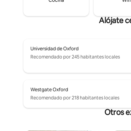
Cocina
Wifi
paseo de Ashmolean, el Instituto de
descuento
Matemáticas y el nuevo Centro de
más.
Humanidades. Centro de la ciudad a
10 min. Soy Superanfitrión, tengo 12 años
Alójate c
de experiencia y no soy agente.
Universidad de Oxford
Recomendado por 245 habitantes locales
Westgate Oxford
Recomendado por 218 habitantes locales
Otros e