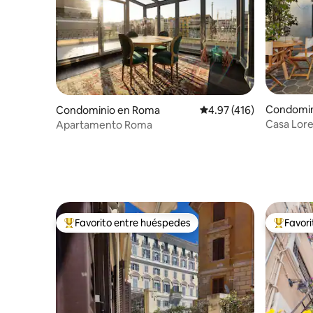
Condomin
Condominio en Roma
Calificación promedio: 
4.97 (416)
Casa Lore
Apartamento Roma
Favorito entre huéspedes
Favor
De los mejores en Favorito entre huéspedes
De los m