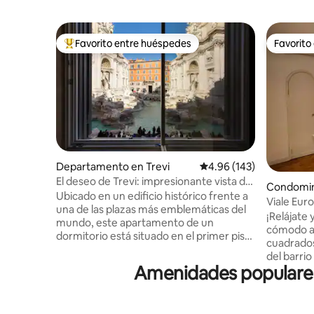
Favorito entre huéspedes
Favorito
De los mejores en Favorito entre huéspedes
Favorito
Departamento en Trevi
Calificación promedio: 
4.96 (143)
El deseo de Trevi: impresionante vista de
Condomin
la Fontana di Trevi
Ubicado en un edificio histórico frente a
Viale Eur
una de las plazas más emblemáticas del
cuadrado
¡Relájate 
mundo, este apartamento de un
cómodo a
dormitorio está situado en el primer piso
cuadrados
y cuenta con comodidades modernas y
del barrio
un envidiable patio, perfecto para cenas
Amenidades populares 
viale Eur
al aire libre. Ideal para parejas o familias
silencioso
pequeñas, el apartamento cuenta con
está cerca
un sistema de aire acondicionado de
comodidades. A pie po