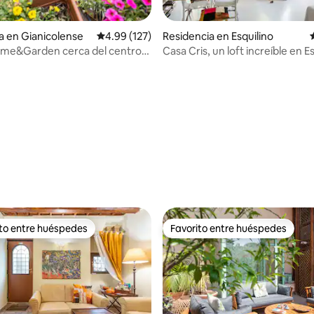
a en Gianicolense
Calificación promedio: 4.99 de 5; 127 evaluac
4.99 (127)
Residencia en Esquilino
ome&Garden cerca del centro
Casa Cris, un loft increíble en E
4.98 de 5; 132 evaluaciones
ito entre huéspedes
Favorito entre huéspedes
ejores en Favorito entre huéspedes
Favorito entre huéspedes