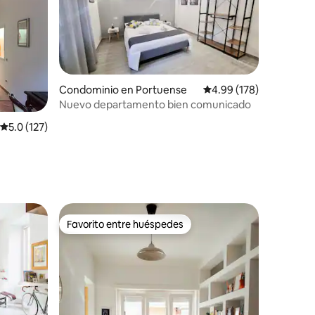
Condominio en Portuense
Calificación promedio: 
4.99 (178)
Nuevo departamento bien comunicado
iones
Calificación promedio: 5.0 de 5; 127 evaluaciones
5.0 (127)
Favorito entre huéspedes
Favorito entre huéspedes