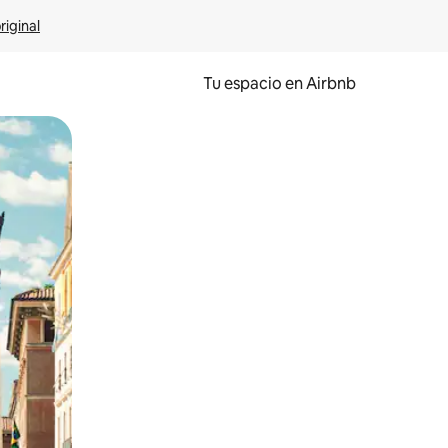
riginal
Tu espacio en Airbnb
ien tocando y deslizando la pantalla.