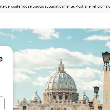
rte del contenido se tradujo automáticamente. 
Mostrar en el idioma o
e
vegar usando las teclas de las flechas hacia arriba y hacia abajo, o b