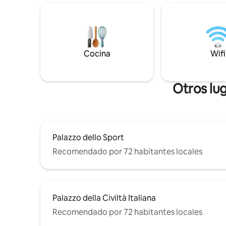
primera categoría en todas las
fácilmente
habitaciones, un sistema de sonido
metro B, 
inalámbrico en varias habitaciones, un
nube de F
baño de vapor y una bañera. Sal por la
al Palazzo
puerta principal para lanzar tu moneda y
Fontane, a
sumergirte en el animado ambiente del
Cocina
Wifi
Pablo y al 
centro de la ciudad.
Otros lu
Palazzo dello Sport
Recomendado por 72 habitantes locales
Palazzo della Civiltà Italiana
Recomendado por 72 habitantes locales