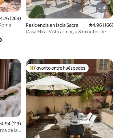
iones
alificación promedio: 4.76 de 5; 269 evaluaciones
4.76 (269)
 Roma
Residencia en Isola Sacra
Calificación promedio: 
4.96 (166)
Casa Mira |Vista al mar, a 8 minutos de
o
FCO y a 20 minutos de Roma
Favorito entre huéspedes
De los mejores en Favorito entre huéspedes
alificación promedio: 4.94 de 5; 119 evaluaciones
4.94 (119)
ca de la
iones