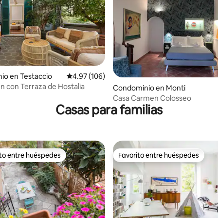
io en Testaccio
Calificación promedio: 4.97 de 5; 106 evaluac
4.97 (106)
4.97 de 5; 416 evaluaciones
n con Terraza de Hostalia
Condominio en Monti
Casa Carmen Colosseo
Casas para familias
ito entre huéspedes
Favorito entre huéspedes
ejores en Favorito entre huéspedes
Favorito entre huéspedes