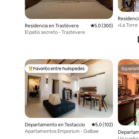
Residenci
«La Torre
Residencia en Trastévere
Calificación promedio:
5.0 (300)
casa priv
El patio secreto - Trastévere
Favorito entre huéspedes
Superanf
De los mejores en Favorito entre huéspedes
Superanf
Departamento en Testaccio
Calificación promedio:
5.0 (102)
Apartamentos Emporium - Galbae
Departam
Un sueño 