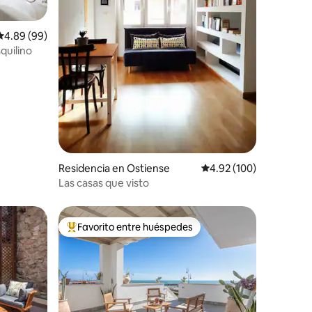
iones
Calificación promedio: 4.89 de 5; 99 evaluaciones
4.89 (99)
squilino
Residencia en Ostiense
Calificación promedio: 
4.92 (100)
Las casas que visto
Favorito entre huéspedes
De los mejores en Favorito entre huéspedes