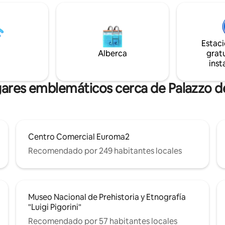
películas o series favoritas en l
 a la parada «Eur Palasport» del
televisión. Mantente conectado
al centro de convenciones «La
wifi superrápido en todas las
uksas», al parque del Laghetto,
habitaciones. Puedes disfrutar 
 dello Sport, al Salone delle
tranquilo barrio en el balcón du
Estac
 la Basílica de San Pedro y San
noches de verano para cenar.
Alberca
gratu
Palazzo della Civiltà Italiana.
inst
gares emblemáticos cerca de Palazzo de
Centro Comercial Euroma2
Recomendado por 249 habitantes locales
Museo Nacional de Prehistoria y Etnografía
"Luigi Pigorini"
Recomendado por 57 habitantes locales