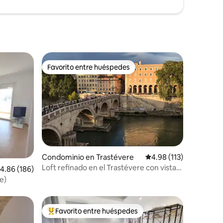
Favorito entre huéspedes
Favorito entre huéspedes
Condominio en Trastévere
Calificación promedio:
4.98 (113)
Loft refinado en el Trastévere con vistas
iones
alificación promedio: 4.86 de 5; 186 evaluaciones
4.86 (186)
espectaculares
e)
Favorito entre huéspedes
re huéspedes
De los mejores en Favorito entre huéspedes