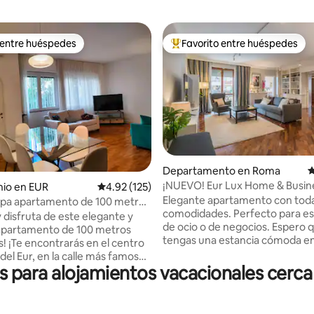
 entre huéspedes
Favorito entre huéspedes
 entre huéspedes
De los mejores en Favorito ent
4.96 de 5; 143 evaluaciones
Departamento en Roma
C
¡NUEVO! Eur Lux Home & Busin
io en EUR
Calificación promedio: 4.92 de 5; 125 evaluac
4.92 (125)
Elegante apartamento con toda
opa apartamento de 100 metros
comodidades. Perfecto para es
s en Roma Eur Centro
y disfruta de este elegante y
de ocio o de negocios. Espero 
partamento de 100 metros
tengas una estancia cómoda e
! ¡Te encontrarás en el centro
acogedora casa de Roma. Inclu
 del Eur, en la calle más famosa:
gran espacio de trabajo para a
para alojamientos vacacionales cerca 
opa! El apartamento es
lograr tus objetivos laborales.
 y tranquilo y al mismo tiempo
de un largo día de trabajo o de 
 de todos los servicios y
Roma, puedes relajarte viendo 
drás llegar