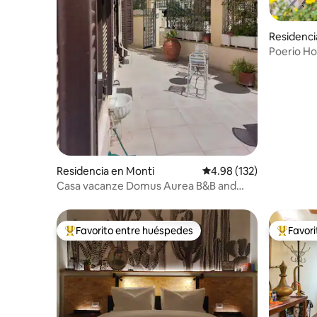
Residenci
Poerio H
de Roma
Residencia en Monti
Calificación promedio: 
4.98 (132)
Casa vacanze Domus Aurea B&B and
Suites 2.
Favorito entre huéspedes
Favor
De los mejores en Favorito entre huéspedes
De los m