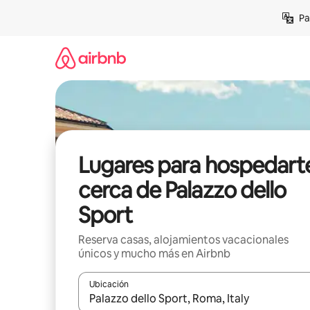
Ir
Pa
al
contenido
Lugares para hospedart
cerca de Palazzo dello
Sport
Reserva casas, alojamientos vacacionales
únicos y mucho más en Airbnb
Ubicación
Cuando los resultados estén disponibles, podrás na