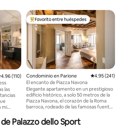
Departam
Favorito entre huéspedes
Favor
re huéspedes
De los mejores en Favorito entre huéspedes
De los 
a
Casa de v
Pequeño 
de la est
del metro
ATAC n.º
CENTRO H
minutos 
Fiumicino
estación 
Condominio en Parione
Calificación promedio: 
4.95 (241)
alificación promedio: 4.96 de 5; 110 evaluaciones
4.96 (110)
autobús 
El encanto de Piazza Navona
ess
iones
Congreso
Elegante apartamento en un prestigioso
s las
con el b
edificio histórico, a solo 50 metros de la
tancias
renovado,
Piazza Navona, el corazón de la Roma
que
muy lumin
barroca, rodeado de las famosas fuentes
n mi
admiten 
de Bernini y Borromini. Finamente
ye un
autónom
amueblado, ofrece dos dormitorios con
yudarte a
de Palazzo dello Sport
baño privado; el dormitorio principal
 Después
cuenta con una bañera de hidromasaje
explorar
para momentos de pura relajación. Bajo
tus