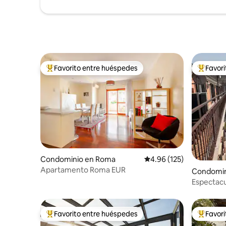
Favorito entre huéspedes
Favor
De los mejores en Favorito entre huéspedes
De los m
Condominio en Roma
Calificación promedio: 
4.96 (125)
Apartamento Roma EUR
Condomin
Espectacul
Favorito entre huéspedes
Favor
De los mejores en Favorito entre huéspedes
De los m