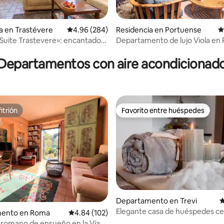
a en Trastévere
Calificación promedio: 4.96 de 5; 284 evaluac
4.96 (284)
Residencia en Portuense
C
 Suite Trastevere»: encantadora
Departamento de lujo Viola en
 5.0 de 5; 300 evaluaciones
ada
Departamentos con aire acondicionad
itrión
Favorito entre huéspedes
itrión
Favorito entre huéspedes
 5.0 de 5; 102 evaluaciones
Departamento en Trevi
C
Elegante casa de huéspedes cer
ento en Roma
Calificación promedio: 4.84 de 5; 102 evaluac
4.84 (102)
Fontana di Trevi
romano de ensueño en la Vía