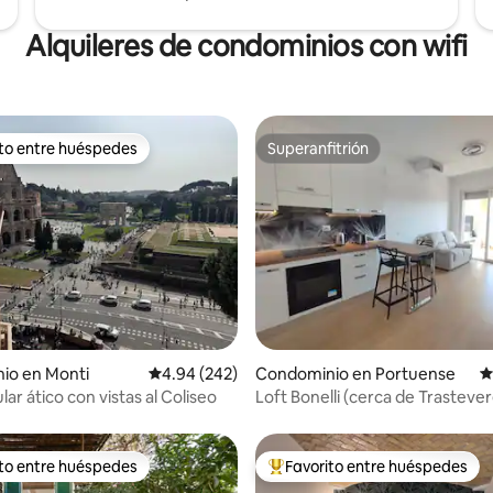
Alquileres de condominios con wifi
ito entre huéspedes
Superanfitrión
ejores en Favorito entre huéspedes
Superanfitrión
4.96 de 5; 125 evaluaciones
io en Monti
Calificación promedio: 4.94 de 5; 242 evaluac
4.94 (242)
Condominio en Portuense
C
ar ático con vistas al Coliseo
Loft Bonelli (cerca de Trastever
ito entre huéspedes
Favorito entre huéspedes
ejores en Favorito entre huéspedes
De los mejores en Favorito ent