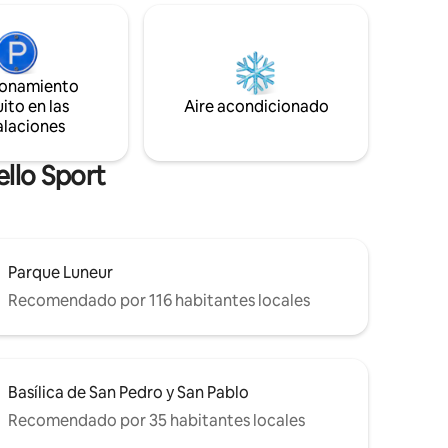
petición, el sofá cama del salón puede
a gran
acomodar huéspedes adicionales. Su
 con el
ubicación exclusiva y su ambiente
refinado hacen de este alojamiento el
del
lugar perfecto para una estancia
rante las
ionamiento
inolvidable.
ito en las
Aire acondicionado
alaciones
llo Sport
Parque Luneur
Recomendado por 116 habitantes locales
Basílica de San Pedro y San Pablo
Recomendado por 35 habitantes locales