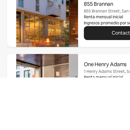
855 Brannan
855 Brannan Street, San 
Renta mensual inicial
Ingresos promedio por 
Contacta
Mostrando 0 de 0 elementos
One Henry Adams
1 Henry Adams Street, S
Renta mensual inicial
Ingresos promedio por 
Contacta
Encuentra tu
departamento
Mostrando 0 de 0 elementos
2000 Post