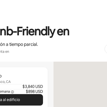
b-Friendly en
ón a tiempo parcial.
nta en
o
isco, CA
$3,840 USD
$898 USD
semana
 al edificio