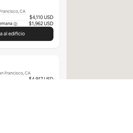
Francisco, CA
$4,110 USD
$1,962 USD
semana
 al edificio
an Francisco, CA
$4,917 USD
$1,636 USD
semana
 al edificio
Ver todas