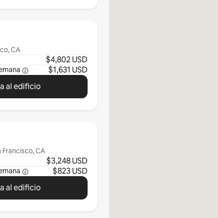
sco, CA
$4,802 USD
$1,631 USD
semana
 al edificio
n Francisco, CA
$3,248 USD
$823 USD
semana
 al edificio