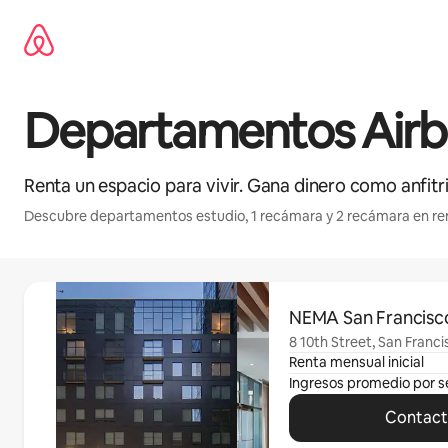
Ir
al
contenido
Departamentos Airbn
Renta un espacio para vivir. Gana dinero como anfitri
Descubre departamentos estudio, 1 recámara y 2 recámara en re
Mostrando 0 de 0 elementos
NEMA San Francisc
8 10th Street, San Franc
Renta mensual inicial
Ingresos promedio por 
Contacta