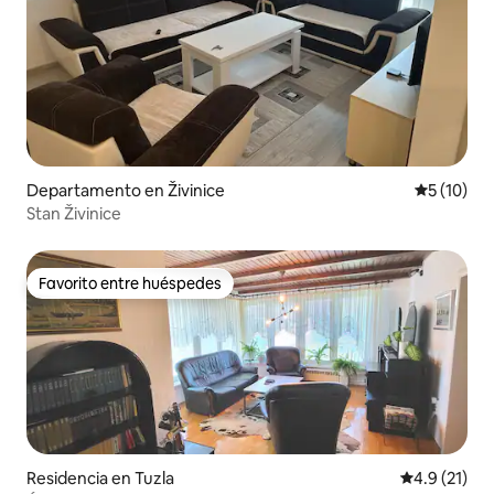
Departamento en Živinice
Calificaci
5 (10)
Stan Živinice
Favorito entre huéspedes
Favorito entre huéspedes
Residencia en Tuzla
Calificación
4.9 (21)