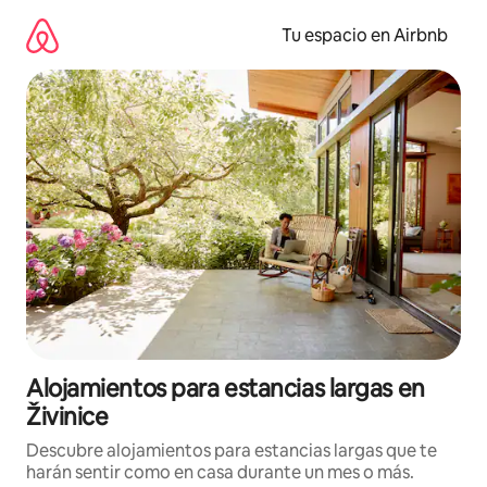
Ir
al
Tu espacio en Airbnb
contenido
Alojamientos para estancias largas en
Živinice
Descubre alojamientos para estancias largas que te
harán sentir como en casa durante un mes o más.