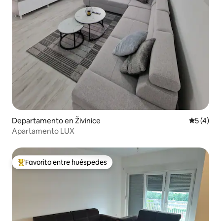
Departamento en Živinice
Calificac
5 (4)
Apartamento LUX
Favorito entre huéspedes
De los mejores en Favorito entre huéspedes